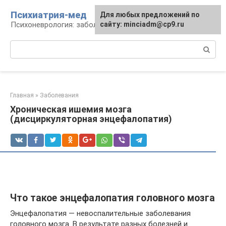
Перейти
Психиатрия-мед
Для любых предложений по
к
Психоневрология: заболевания и терапия
сайту: minciadm@cp9.ru
контенту
Поиск:
Главная
»
Заболевания
Хроническая ишемия мозга
(дисциркуляторная энцефалопатия)
Что такое энцефалопатия головного мозга
Энцефалопатия — невоспалительные заболевания
головного мозга. В результате разных болезней и