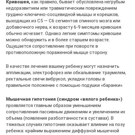
Кривошея,
как правило, бывает обусловлена негрубым
недоразвитием или травматическим повреждением
грудино-ключично-сосцевидной мышцы и корешков,
выходящих из С5 — С6 сегментов спинного мозга или
добавочного нерва, к возрасту 6-9 месяцев кривошея
обычно исчезает. Однако легкие симптомы кривошеи
можно обнаружить и в более старшем возрасте.
Ощущается сопротивление при повороте в
противоположную пораженной мышце сторону.
В качестве лечения вашему ребенку могут назначить
аппликации, электрофорез или обкалывание траумелем,
ректальные свечи вибрукол, укладки головы в
правильное положение с помощью подушки «баранки».
Мышечная гипотония (синдром «вялого ребенка»)
проявляется главным образом уменьшением
сопротивления пассивным движениям и увеличением их
объема (появления разболтанности в суставах). В
тяжелых случаях гипотония оказывает влияние на позу
ребенка: крайним выражением диффузной мышечной