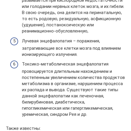
развивается при кислородной недостаточности
или голодании нервных клеток мозга, и их гибели.
В свою очередь, она делится на перинатальную,
то есть родовую, резидуальную, асфикционную
(удушение), постаноксическую или
реанимационно-обусловленную,
Лучевая энцефалопатия – поражения,
затрагивающие все клетки мозга под влиянием
ионизирующего излучения.
Токсико-метаболическая энцефалопатия
провоцируется длительным нахождением и
постепенным увеличением количества продуктов
метаболизма в организме, нарушением процесса
их распада и вывода. Существуют такие типы
данной энцефалопатии как печеночная,
билирубиновая, диабетическа,
гипогликемическая или гапергликемическая,
уремическая, синдром Рея и др.
Также известны: