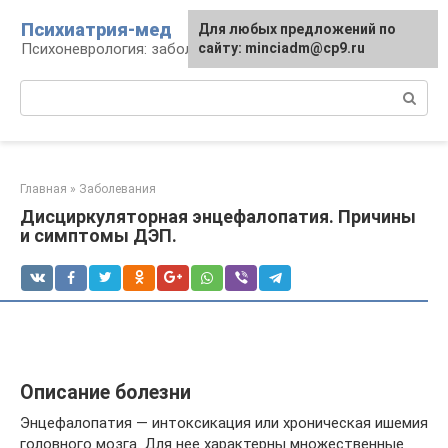
Перейти
Психиатрия-мед
Для любых предложений по
к
Психоневрология: заболевания и терапия
сайту: minciadm@cp9.ru
контенту
Поиск:
Главная
»
Заболевания
Дисциркуляторная энцефалопатия. Причины
и симптомы ДЭП.
Описание болезни
Энцефалопатия — интоксикация или хроническая ишемия
головного мозга. Для нее характерны множественные