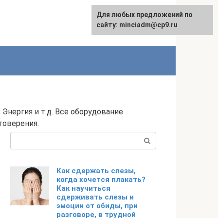
Для любых предложений по
сайту: minciadm@cp9.ru
нергия и т.д. Все оборудование
товерения.
Поиск:
Как сдержать слезы,
когда хочется плакать?
Как научиться
сдерживать слезы и
эмоции от обиды, при
разговоре, в трудной