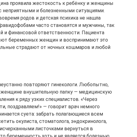
щина проявила жестокость к ребёнку и женщины
с неприятными и болезненными ситуациями.
вовремя родов и детская психика не нашла
равидофобами часто становятся и мужчины, так
ой и финансовой ответственности. Пациента
чают беременных женщин и воспринимают это
Больные страдают от ночных кошмаров и любой
 неустанно повторяют гинекологи. Любопытно,
ют женщине внушительную папку — медицинскую
вления к ряду узких специалистов. «Через
ти, поздравляем!» — говорит врач немного
инается суета: забрать полагающиеся всем
тить окулиста, стоматолога, эндокринолога,
с исчерканными листочками вернуться в
что беременность хоть и не является болезнью,