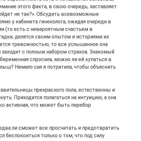
мание этого факта, в свою очередь, заставляет
ойдет не так?». Обсудить всевозможные
ямо у кабинета гинеколога, ожидая очереди в
и (то есть с невероятным счастьем в
гадки, делятся своим опытом и историями из
чается тревожностью, то все услышанное она
м заходит с полным набором страхов. Знакомый
беременная спросила, можно ли ей купаться в
малыш? Немало сил я потратила, чтобы объяснить
авительницы прекрасного пола, естественны и
нуть. Приходится полагаться на интуицию, а она
о активная, что может быть перебор
едва ли сможет все просчитать и предотвратить
 беспокоиться только о том, что под силу