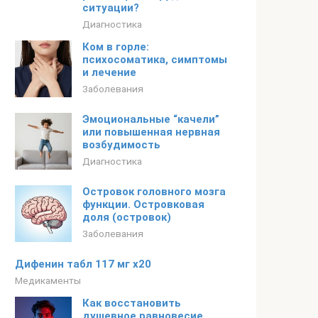
ситуации?
Диагностика
Ком в горле:
психосоматика, симптомы
и лечение
Заболевания
Эмоциональные “качели”
или повышенная нервная
возбудимость
Диагностика
Островок головного мозга
функции. Островковая
доля (островок)
Заболевания
Дифенин табл 117 мг x20
Медикаменты
Как восстановить
душевное равновесие