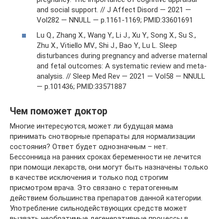
and social support. // J Affect Disord — 2021 —
Vol282 — NNULL — p.1161-1169; PMID:33601691
Lu Q., Zhang X., Wang Y., Li J., Xu Y., Song X., Su S.,
Zhu X., Vitiello MV., Shi J., Bao Y., Lu L. Sleep
disturbances during pregnancy and adverse maternal
and fetal outcomes: A systematic review and meta-
analysis. // Sleep Med Rev — 2021 — Vol58 — NNULL
— p.101436; PMID:33571887
Чем поможет доктор
Многие интересуются, может ли будущая мама
принимать снотворные препараты для нормализации
состояния? Ответ будет однозначным – нет.
Бессонница на ранних сроках беременности не лечится
при помощи лекарств, они могут быть назначены только
в качестве исключения и только под строгим
присмотром врача. Это связано с тератогенным
действием большинства препаратов данной категории.
Употребление сильнодействующих средств может
вызвать необратимые дегенеративные процессы в