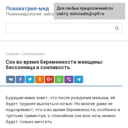
Перейти
Психиатрия-мед
Для любых предложений по
к
Психоневрология: заболевания и терапия
сайту: minciadm@cp9.ru
контенту
Поиск:
Главная
»
Заболевания
Сон во время беременности женщины:
бессонница и сонливость
Будущая мама знает, что после рождения малыша, ей
будет труднее выспаться ночью. Но многие даже не
подозревают, что и во время беременности, особенно в
третьем триместре, о спокойном сне всю ночь можно
будет только мечтать.