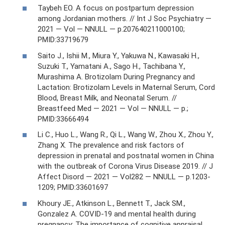
Taybeh EO. A focus on postpartum depression
among Jordanian mothers. // Int J Soc Psychiatry —
2021 — Vol — NNULL — p.207640211000100;
PMID:33719679
Saito J., Ishii M., Miura Y., Yakuwa N., Kawasaki H.,
Suzuki T., Yamatani A., Sago H., Tachibana Y.,
Murashima A. Brotizolam During Pregnancy and
Lactation: Brotizolam Levels in Maternal Serum, Cord
Blood, Breast Milk, and Neonatal Serum. //
Breastfeed Med — 2021 — Vol — NNULL — p.;
PMID:33666494
Li C., Huo L., Wang R., Qi L., Wang W., Zhou X., Zhou Y.,
Zhang X. The prevalence and risk factors of
depression in prenatal and postnatal women in China
with the outbreak of Corona Virus Disease 2019. // J
Affect Disord — 2021 — Vol282 — NNULL — p.1203-
1209; PMID:33601697
Khoury JE., Atkinson L., Bennett T., Jack SM.,
Gonzalez A. COVID-19 and mental health during
pregnancy: The importance of cognitive appraisal