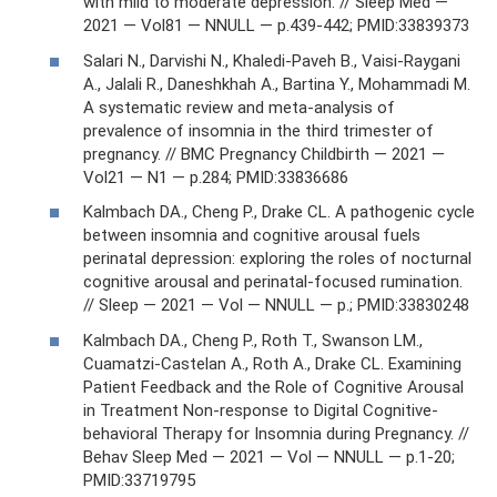
with mild to moderate depression. // Sleep Med —
2021 — Vol81 — NNULL — p.439-442; PMID:33839373
Salari N., Darvishi N., Khaledi-Paveh B., Vaisi-Raygani
A., Jalali R., Daneshkhah A., Bartina Y., Mohammadi M.
A systematic review and meta-analysis of
prevalence of insomnia in the third trimester of
pregnancy. // BMC Pregnancy Childbirth — 2021 —
Vol21 — N1 — p.284; PMID:33836686
Kalmbach DA., Cheng P., Drake CL. A pathogenic cycle
between insomnia and cognitive arousal fuels
perinatal depression: exploring the roles of nocturnal
cognitive arousal and perinatal-focused rumination.
// Sleep — 2021 — Vol — NNULL — p.; PMID:33830248
Kalmbach DA., Cheng P., Roth T., Swanson LM.,
Cuamatzi-Castelan A., Roth A., Drake CL. Examining
Patient Feedback and the Role of Cognitive Arousal
in Treatment Non-response to Digital Cognitive-
behavioral Therapy for Insomnia during Pregnancy. //
Behav Sleep Med — 2021 — Vol — NNULL — p.1-20;
PMID:33719795