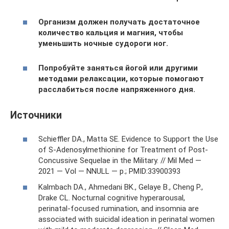
Организм должен получать достаточное
количество кальция и магния, чтобы
уменьшить ночные судороги ног.
Попробуйте заняться йогой или другими
методами релаксации, которые помогают
расслабиться после напряженного дня.
Источники
Schieffler DA., Matta SE. Evidence to Support the Use
of S-Adenosylmethionine for Treatment of Post-
Concussive Sequelae in the Military. // Mil Med —
2021 — Vol — NNULL — p.; PMID:33900393
Kalmbach DA., Ahmedani BK., Gelaye B., Cheng P.,
Drake CL. Nocturnal cognitive hyperarousal,
perinatal-focused rumination, and insomnia are
associated with suicidal ideation in perinatal women