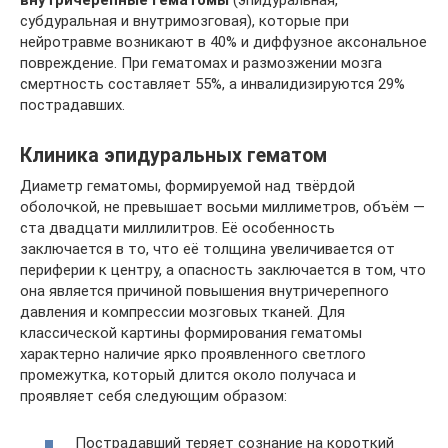
внутричерепные гематомы
(эпидуральная,
субдуральная и внутримозговая), которые при
нейротравме возникают в 40% и диффузное аксональное
повреждение. При гематомах и размозжении мозга
смертность составляет 55%, а инвалидизируются 29%
пострадавших.
Клиника эпидуральных гематом
Диаметр гематомы, формируемой над твёрдой
оболочкой, не превышает восьми миллиметров, объём —
ста двадцати миллилитров. Её особенность
заключается в то, что её толщина увеличивается от
периферии к центру, а опасность заключается в том, что
она является причиной повышения внутричерепного
давления и компрессии мозговых тканей. Для
классической картины формирования гематомы
характерно наличие ярко проявленного светлого
промежутка, который длится около получаса и
проявляет себя следующим образом:
Пострадавший теряет сознание на короткий