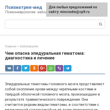
Перейти
Психиатрия-мед
Для любых предложений по
к
Психоневрология: заболевания и терапия
сайту: minciadm@cp9.ru
контенту
Поиск:
Главная
»
Заболевания
Чем опасна эпидуральная гематома:
диагностика и лечение
Эпидуральные гематомы головного мозга представляют
собой скопление крови между черепными костями и
твёрдой оболочкой головного мозга, произошедшее в
результате травматического повреждения. Она
считается редким видом гематомы: в соответствии с
медицинской статистикой на её долю приходится не