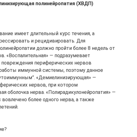
линизирующая полинейропатия (ХВДП)
евание имеет длительный курс течения, а
рессировать и рецидивировать. Для
полинейропатии должно пройти более 8 недель от
в. «Воспалительная» — подразумевает
м повреждения периферических нервов
работы иммунной системы, поэтому данное
аутоиммунным”. «Демиелинизирующая» —
ферических нервов, при котором
ая оболочка нерва. «Полирадикулонейропатия» —
с вовлечено более одного нерва, а также
летений.
ие?