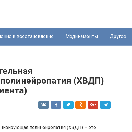
ение и восстановление
Медикаменты
Другое
тельная
полинейропатия (ХВДП)
иента)
инизирующая полинейропатия (ХВДП) – это