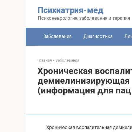
Перейти
Психиатрия-мед
к
контенту
Психоневрология: заболевания и терапия
Заболевания
Диагностика
Леч
Главная
»
Заболевания
Хроническая воспали
демиелинизирующая 
(информация для пац
Хроническая воспалительная демиел