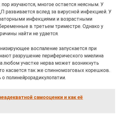
пор изучаются, многое остается неясным. У
П развивается вслед за вирусной инфекцией. У
ираторными инфекциями и возрастными
 беременные в третьем триместре. Однако у
ричины найти не удается.
инизирующее воспаление запускается при
нают разрушение периферического миелина
на любом участке нерва может возникнуть
это касается так же спинномозговых корешков.
 о полинейрорадикулопатии.
неадекватной самооценки и как её