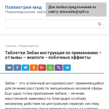
Перейти
Психиатрия-мед
Для любых предложений по
к
Психоневрология: заболевания и терапия
сайту: minciadm@cp9.ru
контенту
Поиск:
Главная
»
Медикаменты
Таблетки Зибан инструкция по применению –
отзывы – аналоги – побочные эффекты
Зибан – это атипичный антидепрессант, применяющийся
для лечения расстройств эмоционально-волевой сферы.
Еще одна точка приложения зибана – лечение
никотиновой зависимости. Благодаря особому
механизму действия на центральную нервную систему,
препарат помогает легче перенести отказ от курения.