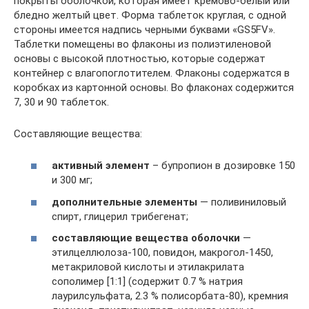
покрыты оболочкой, которая имеет кремово-белый или
бледно желтый цвет. Форма таблеток круглая, с одной
стороны имеется надпись черными буквами «GS5FV».
Таблетки помещены во флаконы из полиэтиленовой
основы с высокой плотностью, которые содержат
контейнер с влагопоглотителем. Флаконы содержатся в
коробках из картонной основы. Во флаконах содержится
7, 30 и 90 таблеток.
Составляющие вещества:
активный элемент
– бупропион в дозировке 150
и 300 мг;
дополнительные элементы
— поливиниловый
спирт, глицерил трибегенат;
составляющие вещества оболочки
—
этилцеллюлоза-100, повидон, макрогол-1450,
метакриловой кислоты и этилакрилата
сополимер [1:1] (содержит 0.7 % натрия
лаурилсульфата, 2.3 % полисорбата-80), кремния