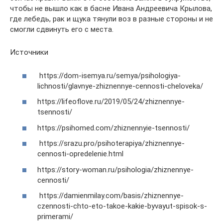
чтобы не вышло как в басне Ивана Андреевича Крылова,
где лебедь, рак и щука тянули воз в разные стороны и не
смогли сдвинуть его с места.
Источники
https://dom-isemya.ru/semya/psihologiya-
lichnosti/glavnye-zhiznennye-cennosti-cheloveka/
https://lifeoflove.ru/2019/05/24/zhiznennye-
tsennosti/
https://psihomed.com/zhiznennyie-tsennosti/
https://srazu.pro/psihoterapiya/zhiznennye-
cennosti-opredelenie.html
https://story-woman.ru/psihologia/zhiznennye-
cennosti/
https://damienmilay.com/basis/zhiznennye-
czennosti-chto-eto-takoe-kakie-byvayut-spisok-s-
primerami/