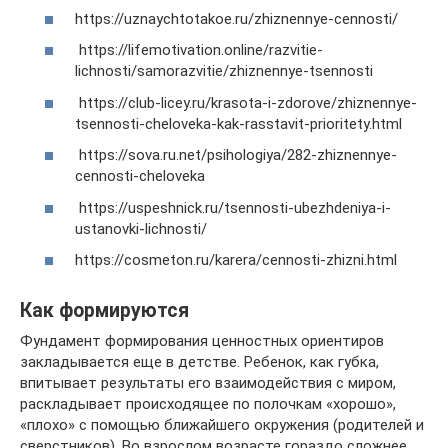
https://uznaychtotakoe.ru/zhiznennye-cennosti/
https://lifemotivation.online/razvitie-
lichnosti/samorazvitie/zhiznennye-tsennosti
https://club-licey.ru/krasota-i-zdorove/zhiznennye-
tsennosti-cheloveka-kak-rasstavit-prioritety.html
https://sova.ru.net/psihologiya/282-zhiznennye-
cennosti-cheloveka
https://uspeshnick.ru/tsennosti-ubezhdeniya-i-
ustanovki-lichnosti/
https://cosmeton.ru/karera/cennosti-zhizni.html
Как формируются
Фундамент формирования ценностных ориентиров
закладывается еще в детстве. Ребенок, как губка,
впитывает результаты его взаимодействия с миром,
раскладывает происходящее по полочкам «хорошо»,
«плохо» с помощью ближайшего окружения (родителей и
сверстников). Во взрослом возрасте гораздо сложнее