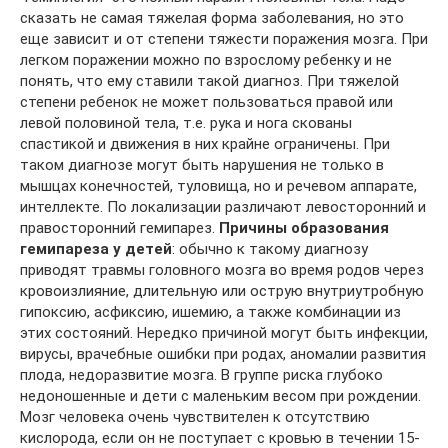
сказать не самая тяжелая форма заболевания, но это
еще зависит и от степени тяжести поражения мозга. При
легком поражении можно по взрослому ребенку и не
понять, что ему ставили такой диагноз. При тяжелой
степени ребенок не может пользоваться правой или
левой половиной тела, т.е. рука и нога скованы
спастикой и движения в них крайне ограничены. При
таком диагнозе могут быть нарушения не только в
мышцах конечностей, туловища, но и речевом аппарате,
интеллекте. По локализации различают левосторонний и
правосторонний гемипарез.
Причины образования
гемипареза у детей
: обычно к такому диагнозу
приводят травмы головного мозга во время родов через
кровоизлияние, длительную или острую внутриутробную
гипоксию, асфиксию, ишемию, а также комбинации из
этих состояний. Нередко причиной могут быть инфекции,
вирусы, врачебные ошибки при родах, аномалии развития
плода, недоразвитие мозга. В группе риска глубоко
недоношенные и дети с маленьким весом при рождении.
Мозг человека очень чувствителен к отсутствию
кислорода, если он не поступает с кровью в течении 15-