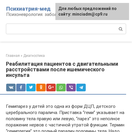
Перейти
Психиатрия-мед
Для любых предложений по
к
Психоневрология: заболевания и терапия
сайту: minciadm@cp9.ru
контенту
Поиск:
Главная
»
Диагностика
Реабилитация пациентов с двигательными
расстройствами после ишемического
инсульта
Гемипарез у детей это одна из форм ДЦП, детского
церебрального паралича. Приставка “геми” указывает на
половину тела правую или левую, “парез” это неполное
поражение нервов с частичной утратой функции. Термин
“гемиплегия” это полный паралич половины тела. Надо