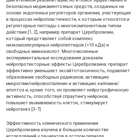
двигательной реабилитации, но и поиск эффективных и
безопасных медикаментозных средств, созданных на
основе эндогенных регуляторов организма, участвующих
в процессах нейропластичности, к которым относятся и
регуляторные пептиды с многокомпонентным типом
действия [1, 2], например препарат Церебролизин,
который представляет собой комплекс
низкомолекулярных нейропептидов (<10 кДа) и
свободных аминокислот. Многочисленные
экспериментальные исследования доказали
нейропротекторные эффекты Церебролизина: препарат
эффективно уменьшает эксайтотоксичность, подавляет
образование свободных радикалов, активацию
микроглии/нейровоспаление и активацию калпаина/
апоптоз и, кроме того, он проявляет нейротрофическую
активность, способствуя спраутингу нейронов,
повышает выживаемость клеток, стимулирует
нейрогенез [3-7].
Эффективность клинического применения
Церебролизина изучена в большом количестве
исследований у пациентов в остром периоде