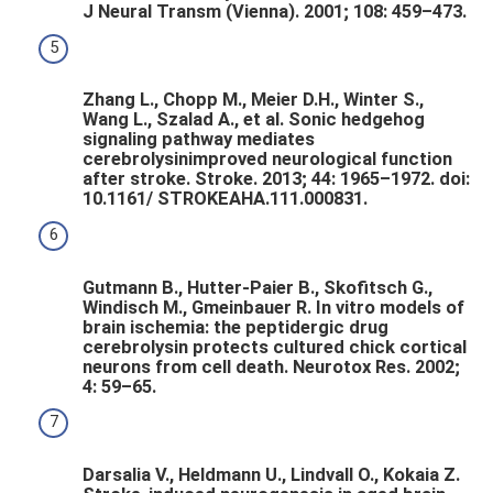
J Neural Transm (Vienna). 2001; 108: 459–473.
Zhang L., Chopp M., Meier D.H., Winter S.,
Wang L., Szalad A., et al. Sonic hedgehog
signaling pathway mediates
cerebrolysinimproved neurological function
after stroke. Stroke. 2013; 44: 1965–1972. doi:
10.1161/ STROKEAHA.111.000831.
Gutmann B., Hutter-Paier B., Skofitsch G.,
Windisch M., Gmeinbauer R. In vitro models of
brain ischemia: the peptidergic drug
cerebrolysin protects cultured chick cortical
neurons from cell death. Neurotox Res. 2002;
4: 59–65.
Darsalia V., Heldmann U., Lindvall O., Kokaia Z.