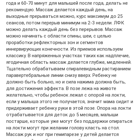
года и 60-70 минут для малышей после года, делать не
рекомендую. Массаж делается каждый день, на
выходные прерываться можно, курс максимум до 25
сеансов, потом перерыв минимум на 2-3 недели. ЛФК
можно делать каждый день без перерывов. Массаж
можно начинать с области спины, шеи, с целью
проработки рефлекторных зон и сегментов
иннервирующих конечности. Из приемов используем
классику. В напряженных участках таких как надплечие,
ягодичная область массаж делается глубже, медленней.
Тщательно обрабатываем спиралевидным растиранием
паравертебральные линии снизу вверх. Ребенку не
должно быть больно, но и сила нажима должна быть,
для достижения эффекта. В позе лежа на животе
желательно, чтобы ребенок лежал с опорой на локти,
если у малыша этого не получается, значит мама сидит и
придерживает ребенку руки в этой позе. Опора на локти
отрабатывается для деток до 5 месяцев, малыши
постарше, которые уже могут без поддержки опираться
на локти могут при желании голову класть на стол.
Массаж рук и ног при гемипарезе у детей делается