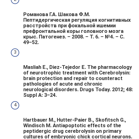
Романова Г.А. Шакова Ф.М.
Пептидергическая регуляция когнитивных
расстройств при фокальной ишемии
префронтальной коры головного мозга
крыс. Патогенез. – 2008. – Т. 6. – №4. – С.
49–52.
Masliah E., Diez-Tejedor E. The pharmacology
of neurotrophic treatment with Cerebrolysin:
brain protection and repair to counteract
pathologies of acute and chronic
neurological disorders. Drugs Today. 2012; 48:
Suppl A: 3–24.
Hartbauer M., Hutter-Paier B., Skofitsch G.,
Windisch M. Antiapoptotic effects of the
peptidergic drug cerebrolysin on primary
cultures of embryonic chick cortical neurons.