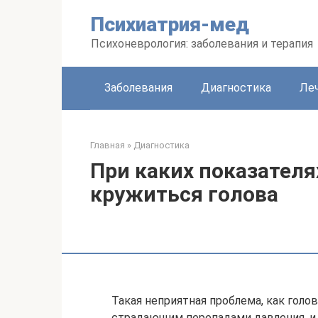
Перейти
Психиатрия-мед
к
контенту
Психоневрология: заболевания и терапия
Заболевания
Диагностика
Леч
Главная
»
Диагностика
При каких показателя
кружиться голова
Такая неприятная проблема, как гол
страдающим перепадами давления, и 