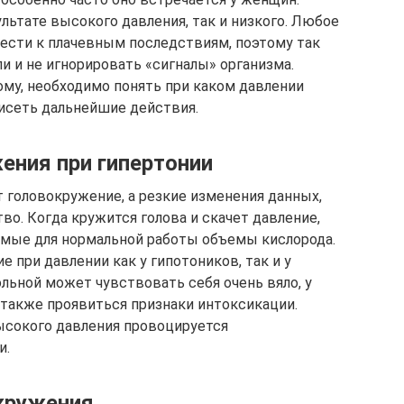
льтате высокого давления, так и низкого. Любое
ести к плачевным последствиям, поэтому так
и и не игнорировать «сигналы» организма.
ому, необходимо понять при каком давлении
висеть дальнейшие действия.
ения при гипертонии
головокружение, а резкие изменения данных,
о. Когда кружится голова и скачет давление,
имые для нормальной работы объемы кислорода.
 при давлении как у гипотоников, так и у
ольной может чувствовать себя очень вяло, у
а также проявиться признаки интоксикации.
ысокого давления провоцируется
и.
кружения