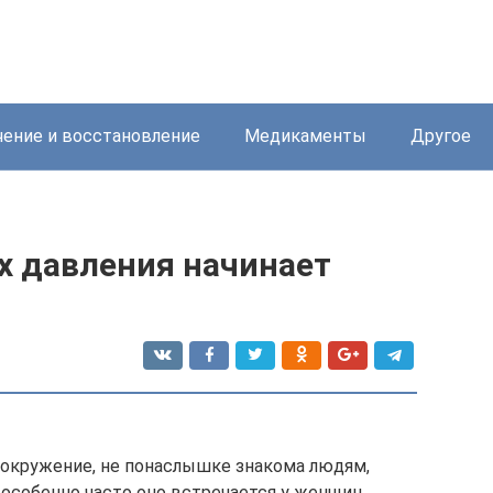
ение и восстановление
Медикаменты
Другое
х давления начинает
овокружение, не понаслышке знакома людям,
особенно часто оно встречается у женщин.