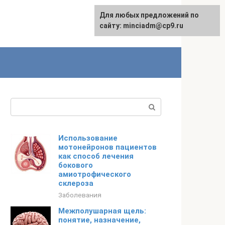
Для любых предложений по
сайту: minciadm@cp9.ru
Поиск:
Использование
мотонейронов пациентов
как способ лечения
бокового
амиотрофического
склероза
Заболевания
Межполушарная щель:
понятие, назначение,