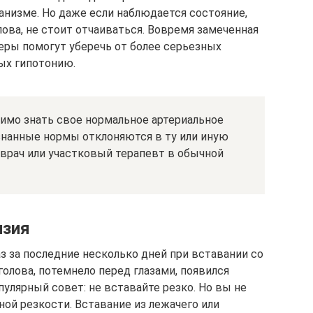
анизме. Но даже если наблюдается состояние,
лова, не стоит отчаиваться. Вовремя замеченная
еры помогут уберечь от более серьезных
ых гипотонию.
имо знать свое нормальное артериальное
знанные нормы отклоняются в ту или иную
 врач или участковый терапевт в обычной
нзия
з за последние несколько дней при вставании со
голова, потемнело перед глазами, появился
улярный совет: не вставайте резко. Но вы не
ой резкости. Вставание из лежачего или