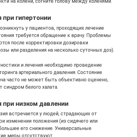
окти на колени, согните голову между коленями.
 при гипертонии
озникнуть у пациентов, проходящих лечение
тояния требуется обращение к врачу. Проблемы
ются после корректировки дозировки
зы или разделения на несколько суточных доз).
гностики и лечения необходимо проведение
торинга артериального давления. Состояние
ча часто не может быть объективно оценено,
 синдром белого халата.
я при низком давлении
нзия встречается у людей, страдающих от
при изменении положения (из сидячего или
 большее его снижение. Универсальные
кие меры отсутствуют.