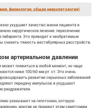
мия, физиология, общая невропатология)
ьезно ухудшает качество жизни пациента и
ачено хирургическое лечение: пересечение
е лабиринта. Это приводит к необратимым
азы снизить тяжесть вестибулярных расстройств.
ком артериальном давлении
 может появиться в любой момент, но чаще
каются ниже 100/60 мм рт. ст. Это очень
провоцировать развитие серьезных заболеваний
медляют передачу импульсов и ухудшают
е раздражители.
прямо указывают на гипотонию, которую
 сожалению, многие не придают этим симптомам