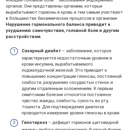
ноющей головной боли – заболевания эндокринных
органов. Они представлены органами, которые
вырабатывают гормоны в кровь и тем самым участвуют
в большинстве биохимических процессов в организме.
Нарушение гормонального баланса приводит к
ухудшению самочувствия, головной боли и другим
расстройствам.
Сахарный диабет
– заболевание, которое
характеризуется недостаточным уровнем в
крови инсулина, вырабатываемого
поджелудочной железой. Это приводит к
повышению концентрации глюкозы, постоянной
слабости, разрушению сосудистых стенок и
другим отдаленным осложнениям. К первым
симптомам болезни относятся постоянное
чувство жажды, слабость, сухость во рту,
тошнота. Для подтверждения диагноза
проводится измерение уровня глюкозы в крови.
Гипотиреоз
– дефицит гормонов щитовидной
железы любого происхождения. В легкой форме