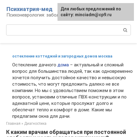
Перейти
Психиатрия-мед
Для любых предложений по
к
Психоневрология: заболевания и терапия
сайту: minciadm@cp9.ru
контенту
Поиск:
остекление коттеджей и загородных домов москва
Остекление дачного
дома
– актуальный и сложный
вопрос для большинства людей, так как одновременно
хочется получить достойное качество и невысокую
стоимость, что могут предложить далеко не все
компании. Но мы с удовольствием поможем в этом
вопросе, установим отличные ПВХ-конструкции и по
адекватной цене, которые прослужат долго и
обеспечат тепло и комфорт в доме. Какие мы
предлагаем окна для дачи.
Главная
»
Диагностика
К каким врачам обращаться при постоянной