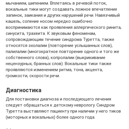
мычанием, шипением. Вплетаясь в речевой поток,
вокальные тики могут создавать ложное впечатление
запинок, заикания и других нарушений речи. Навязчивый
кашель, сопение носом нередко ошибочно
воспринимаются как проявления аллергического ринита,
синусита, трахеита. К звуковым феноменам,
сопровождающим течение синдрома Туретта, также
относятся эхолалии (повторение услышанных слов),
палилалии (многократное повторение одного и того же
собственного слова), копролалии (выкрикивание
нецензурных, бранных слов). Вокальные тики также
проявляются изменением ритма, тона, акцента,
громкости, скорости речи.
Диагностика
Для постановки диагноза и последующего лечения
следует обращаться к детскому неврологу. Синдром
Туретта выставляют пациенту при наличии у него тиков
(моторных и вокальных) более одного года.