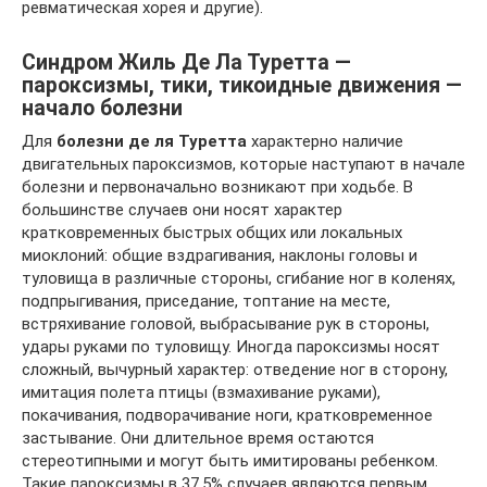
ревматическая хорея и другие).
Синдром Жиль Де Ла Туретта —
пароксизмы, тики, тикоидные движения —
начало болезни
Для
болезни де ля Туретта
характерно наличие
двигательных пароксизмов, которые наступают в начале
болезни и первоначально возникают при ходьбе. В
большинстве случаев они носят характер
кратковременных быстрых общих или локальных
миоклоний: общие вздрагивания, наклоны головы и
туловища в различные стороны, сгибание ног в коленях,
подпрыгивания, приседание, топтание на месте,
встряхивание головой, выбрасывание рук в стороны,
удары руками по туловищу. Иногда пароксизмы носят
сложный, вычурный характер: отведение ног в сторону,
имитация полета птицы (взмахивание руками),
покачивания, подворачивание ноги, кратковременное
застывание. Они длительное время остаются
стереотипными и могут быть имитированы ребенком.
Такие пароксизмы в 37,5% случаев являются первым