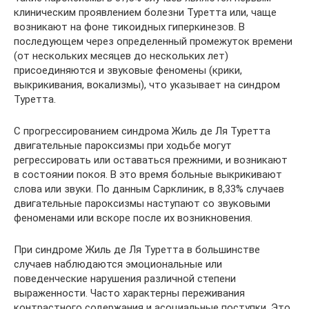
клиническим проявлением болезни Туретта или, чаще
возникают на фоне тикоидных гиперкинезов. В
последующем через определенный промежуток времени
(от нескольких месяцев до нескольких лет)
присоединяются и звуковые феномены (крики,
выкрикивания, вокализмы), что указывает на синдром
Туретта.
С прогрессированием синдрома Жиль де Ля Туретта
двигательные пароксизмы при ходьбе могут
регрессировать или оставаться прежними, и возникают
в состоянии покоя. В это время больные выкрикивают
слова или звуки. По данным Сарклиник, в 8,33% случаев
двигательные пароксизмы наступают со звуковыми
феноменами или вскоре после их возникновения.
При синдроме Жиль де Ля Туретта в большинстве
случаев наблюдаются эмоциональные или
поведенческие нарушения различной степени
выраженности. Часто характерны переживания
контрастного содержания и асоциальные поступки. Это