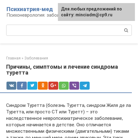
Перейти
Психиатрия-мед
Для любых предложений по
к
Психоневрология: заболевания и терапия
сайту: minciadm@cp9.ru
контенту
Поиск:
Главная
»
Заболевания
Причины, симптомы и лечение синдрома
туретта
Синдром Туретта (болезнь Туретта, синдром Жиля де ла
Туретта, или просто СТ или Туретт) – это
наследственное невропсихиатрическое заболевание,
которые начинается в детстве. Оно отличается
множественными физическими (двигательными) тиками
а также, по меньшей мере, одним звуковым. Эти тики