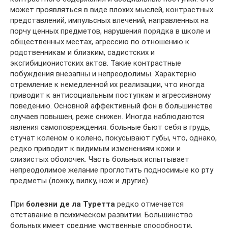
может проявляться в виде плохих мыслей, контрастных
представлений, импульсных влечений, направленных на
порчу ценных предметов, нарушения порядка в школе и
общественных местах, агрессию по отношению к
родственникам и близким, садистских и
эксгибиционистских актов. Такие контрастные
побуждения внезапны и непреодолимы. Характерно
стремление к немедленной их реализации, что иногда
приводит к антисоциальным поступкам и агрессивному
поведению. Основной аффективный фон в большинстве
случаев повышен, реже снижен. Иногда наблюдаются
явления самоповреждения: больные бьют себя в грудь,
стучат коленом о колено, покусывают губы, что, однако,
редко приводит к видимым изменениям кожи и
слизистых оболочек. Часть больных испытывает
непреодолимое желание проглотить подносимые ко рту
предметы (ложку, вилку, нож и другие).
При
болезни де ла Туретта
редко отмечается
отставание в психическом развитии. Большинство
больных имеет средние умственные способности,