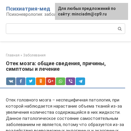
Перейти
Психиатрия-мед
Для любых предложений по
к
Психоневрология: заболевания и терапия
сайту: minciadm@cp9.ru
контенту
Поиск:
Главная
»
Заболевания
Отек мозга: общие сведения, причины,
симптомы и лечение
Отек головного мозга – неспецифичная патология, при
которой наблюдается нарастание объема тканей из-за
увеличения количества содержащейся в них жидкости.
Данное патологическое состояние самостоятельным
заболеванием не является, потому что образуется из-за
воздействия всевозможных эндогенных и экзогенных