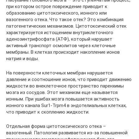
Набухание головного мозга — это ступенчатый процесс,
при котором острое повреждение приводит к
образованию цитотоксического, ионного или
вазогенного отека. Что такое отек? Это комбинация
патогенетических механизмов. Цитотоксический отек
характеризуется истощением внутриклеточного
аденозинтрифосфата (АТФ), который нарушает
активный транспорт осмолитов через клеточные
мембраны. В клетках происходит накопление ионов
натрия и воды.
На поверхности клеточных мембран нарушается
давление и соотношение ионов, что приводит движению
жидкости во внеклеточное пространство паренхимы
мозга из сосудов. Этот механизм еще называется
ионным. При ушибах мозга повышается активность
ионного канала Sur1-Trpm4 в эндотелиальных клетках,
что приводит к скоплению жидкости.
Отдельная форма цитотоксического отека –
вазогенный. Патология развивается из-за повышенной