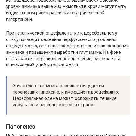
кетоацидоза подвержены большему риску. Высокие
уровни аммиака выше 200 мкмоль/л в крови могут быть
индикатором риска развития внутричерепной
гипертензии.
При гепатической энцефалопатии к церебральному
отеку приводит снижение перфузионного давления
сосудах мозга, отек клеток астроцитов из-за скопления
аммиака и повышения выработки глутамина. На фоне
отека растет внутричерепное давление, развивается
ишемический ушиб и грыжа мозга.
Зачастую отек мозга развивается у детей,
перенесших гипоксию, и имеющих гидроцефалию.
Церебральная эдема может осложнять течение
инсультов и черепно-мозговых травм.
Патогенез