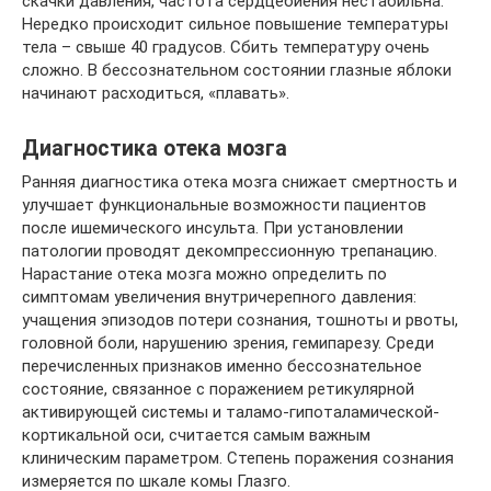
скачки давления, частота сердцебиения нестабильна.
Нередко происходит сильное повышение температуры
тела – свыше 40 градусов. Сбить температуру очень
сложно. В бессознательном состоянии глазные яблоки
начинают расходиться, «плавать».
Диагностика отека мозга
Ранняя диагностика отека мозга снижает смертность и
улучшает функциональные возможности пациентов
после ишемического инсульта. При установлении
патологии проводят декомпрессионную трепанацию.
Нарастание отека мозга можно определить по
симптомам увеличения внутричерепного давления:
учащения эпизодов потери сознания, тошноты и рвоты,
головной боли, нарушению зрения, гемипарезу. Среди
перечисленных признаков именно бессознательное
состояние, связанное с поражением ретикулярной
активирующей системы и таламо-гипоталамической-
кортикальной оси, считается самым важным
клиническим параметром. Степень поражения сознания
измеряется по шкале комы Глазго.