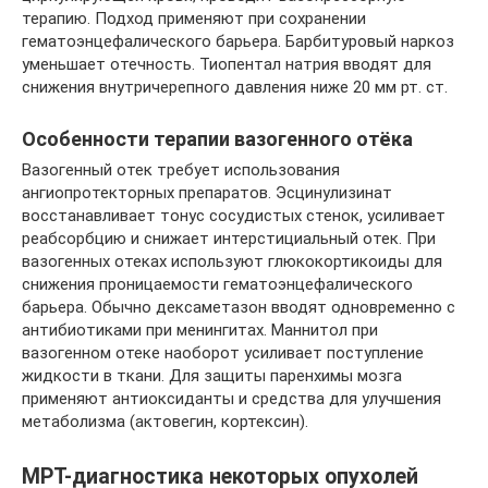
терапию. Подход применяют при сохранении
гематоэнцефалического барьера. Барбитуровый наркоз
уменьшает отечность. Тиопентал натрия вводят для
снижения внутричерепного давления ниже 20 мм рт. ст.
Особенности терапии вазогенного отёка
Вазогенный отек требует использования
ангиопротекторных препаратов. Эсцинулизинат
восстанавливает тонус сосудистых стенок, усиливает
реабсорбцию и снижает интерстициальный отек. При
вазогенных отеках используют глюкокортикоиды для
снижения проницаемости гематоэнцефалического
барьера. Обычно дексаметазон вводят одновременно с
антибиотиками при менингитах. Маннитол при
вазогенном отеке наоборот усиливает поступление
жидкости в ткани. Для защиты паренхимы мозга
применяют антиоксиданты и средства для улучшения
метаболизма (актовегин, кортексин).
МРТ-диагностика некоторых опухолей