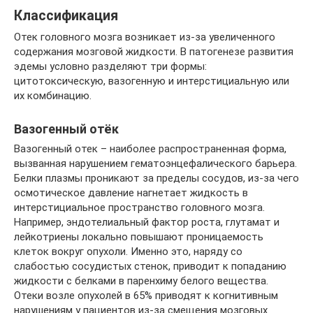
Классификация
Отек головного мозга возникает из-за увеличенного
содержания мозговой жидкости. В патогенезе развития
эдемы условно разделяют три формы:
цитотоксическую, вазогенную и интерстициальную или
их комбинацию.
Вазогенный отёк
Вазогенный отек – наиболее распространенная форма,
вызванная нарушением гематоэнцефалического барьера.
Белки плазмы проникают за пределы сосудов, из-за чего
осмотическое давление нагнетает жидкость в
интерстициальное пространство головного мозга.
Например, эндотелиальный фактор роста, глутамат и
лейкотриены локально повышают проницаемость
клеток вокруг опухоли. Именно это, наряду со
слабостью сосудистых стенок, приводит к попаданию
жидкости с белками в паренхиму белого вещества.
Отеки возле опухолей в 65% приводят к когнитивным
нарушениям у пациентов из-за смещения мозговых