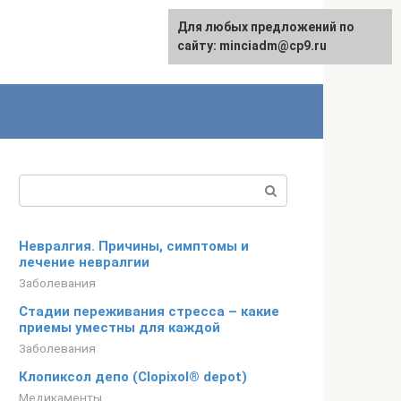
Для любых предложений по
сайту: minciadm@cp9.ru
Поиск:
Невралгия. Причины, симптомы и
лечение невралгии
Заболевания
Стадии переживания стресса – какие
приемы уместны для каждой
Заболевания
Клопиксол депо (Clopixol® depot)
Медикаменты