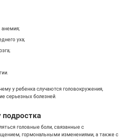
 анемия;
днего уха;
зга;
гии.
чему у ребенка случаются головокружения,
ие серьезных болезней.
у подростка
ляться головные боли, связанные с
ением, гормональными изменениями, а также с