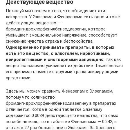
Действующее вещество
Пожалуй мы начнем с того, что объединяет эти
лекарства. У Элзепама и Феназепама есть одно и тоже
действующее вещество —
бромдигидрохлорфенилбензодиазепин, которое
уменьшает эмоциональное напряжение, способствует
снижению чувства страха и беспокойства.
Одновременно принимать препараты, в которых
есть это вещество, с алкоголем, наркотиками,
нейролептиками и снотворными запрещено
, так как
вещество взаимно усиливает их действие. Также нельзя
его принимать вместе с другими транквилизирующими
средствами.
Здесь мы можем сравнить Феназепам с Элзепамом,
потому что количество
бромдигидрохлорфенилбензодиазепину в препаратах
отличается. Когда в одной таблетке Элзепаму
содержится 0.0089 действующего вещества, что само
по себе не мало, то в таблетке Феназепама — 0.242, а
это аж в 27 раз больше, чем в Элзепаме. За большего