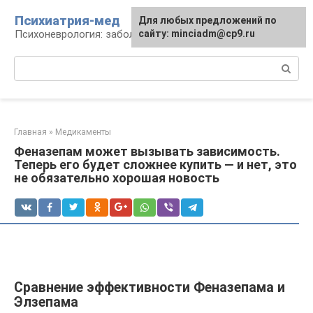
Перейти
Психиатрия-мед
Для любых предложений по
к
Психоневрология: заболевания и терапия
сайту: minciadm@cp9.ru
контенту
Поиск:
Главная
»
Медикаменты
Феназепам может вызывать зависимость.
Теперь его будет сложнее купить — и нет, это
не обязательно хорошая новость
Сравнение эффективности Феназепама и
Элзепама