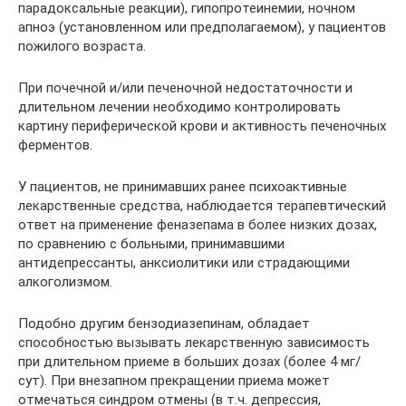
парадоксальные реакции), гипопротеинемии, ночном
апноэ (установленном или предполагаемом), у пациентов
пожилого возраста.
При почечной и/или печеночной недостаточности и
длительном лечении необходимо контролировать
картину периферической крови и активность печеночных
ферментов.
У пациентов, не принимавших ранее психоактивные
лекарственные средства, наблюдается терапевтический
ответ на применение феназепама в более низких дозах,
по сравнению с больными, принимавшими
антидепрессанты, анксиолитики или страдающими
алкоголизмом.
Подобно другим бензодиазепинам, обладает
способностью вызывать лекарственную зависимость
при длительном приеме в больших дозах (более 4 мг/
сут). При внезапном прекращении приема может
отмечаться синдром отмены (в т.ч. депрессия,