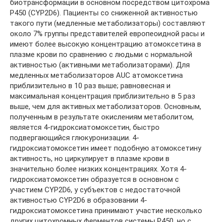
биотрансформации в основном посредством цитохрома
P450 (CYP2D6). Пациенты со сниженной активностью
такого пути (медленные метаболизаторы) составляют
около 7% группы представителей европеоидной расы и
имеют более высокую концентрацию атомоксетина в
плазме крови по сравнению с людьми с нормальной
активностью (активными метаболизаторами). Для
медленных метаболизаторов AUC атомоксетина
приблизительно в 10 раз выше; равновесная и
максимальная концентрация приблизительно в 5 раз
выше, чем для активных метаболизаторов. Основным,
полученным в результате окислениям метаболитом,
является 4-гидроксиатомоксетин, быстро
подвергающийся глюкуронизации. 4-
гидроксиатомоксетин имеет подобную атомоксетину
активность, но циркулирует в плазме крови в
значительно более низких концентрациях. Хотя 4-
гидроксиатомоксетин образуется в основном с
участием CYP2D6, у субъектов с недостаточной
активностью CYP2D6 в образовании 4-
гидроксиатомоксетина принимают участие несколько
других цитохромных ферментов системы P450, но с