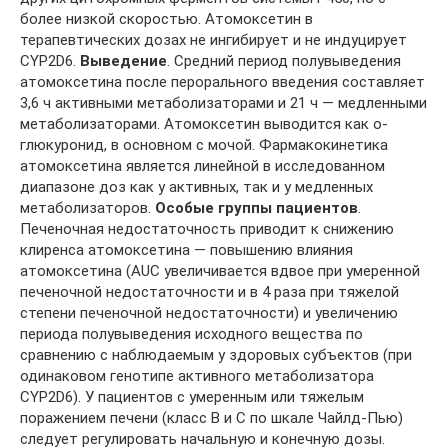
более низкой скоростью. Атомоксетин в
терапевтических дозах не ингибирует и не индуцирует
CYP2D6.
Выведение
. Средний период полувыведения
атомоксетина после перорального введения составляет
3,6 ч активными метаболизаторами и 21 ч — медленными
метаболизаторами. Атомоксетин выводится как o-
глюкуронид, в основном с мочой. Фармакокинетика
атомоксетина является линейной в исследованном
диапазоне доз как у активных, так и у медленных
метаболизаторов.
Особые группы пациентов
.
Печеночная недостаточность приводит к снижению
клиренса атомоксетина — повышению влияния
атомоксетина (AUC увеличивается вдвое при умеренной
печеночной недостаточности и в 4 раза при тяжелой
степени печеночной недостаточности) и увеличению
периода полувыведения исходного вещества по
сравнению с наблюдаемым у здоровых субъектов (при
одинаковом генотипе активного метаболизатора
CYP2D6). У пациентов с умеренным или тяжелым
поражением печени (класс B и С по шкале Чайлд-Пью)
следует регулировать начальную и конечную дозы.