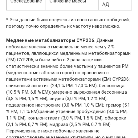
Обследование
Снижение массы
АД
* Эти данные были получены из спонтанных сообщений,
поэтому точно определить их частоту невозможно.
Медленные метаболизаторы CYP2D6
. Данные
побочные явления отмечались не менее чем у 2 %
пациентов, являющихся медленными метаболизаторами
(PM) CYP2D6, и были либо в 2 раза чаще или
статистически значимо более частыми у пациентов РМ
(медленных метаболизаторов) по сравнению с
пациентами активными метаболизаторами (EM) CYP2D6:
сниженный аппетит (24,1 % PM, 17,0 % EM); бессонница
(10,5 % PM, 6,8 % EM); умеренно выраженная бессонница
(3,8 % PM, 1,5 % EM); энурез (3,0 % PM, 1,2 % EM);
подавленное настроение (3,0 % PM, 1,0 % EM); тремор (5,1
% PM, 1,1 % EM);ранние утренние пробуждения (3,0 % PM,
1,1 % EM); конъюнктивит (3,0 % PM, 1,5 % EM); обмороки
(2,1 % PM, 0,7 % EM); мидриаз (2,5 % PM, 0,7 % EM).
Перечисленные ниже побочные явления не
соответствовали указанным критериям, но о них чаще