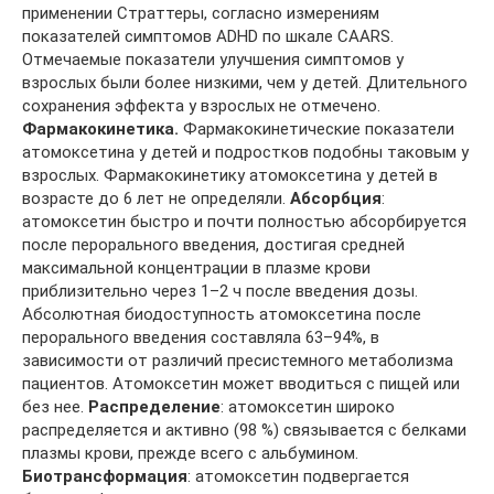
применении Страттеры, согласно измерениям
показателей симптомов ADHD по шкале CAARS.
Отмечаемые показатели улучшения симптомов у
взрослых были более низкими, чем у детей. Длительного
сохранения эффекта у взрослых не отмечено.
Фармакокинетика.
Фармакокинетические показатели
атомоксетина у детей и подростков подобны таковым у
взрослых. Фармакокинетику атомоксетина у детей в
возрасте до 6 лет не определяли.
Абсорбция
:
атомоксетин быстро и почти полностью абсорбируется
после перорального введения, достигая средней
максимальной концентрации в плазме крови
приблизительно через 1–2 ч после введения дозы.
Абсолютная биодоступность атомоксетина после
перорального введения составляла 63–94%, в
зависимости от различий пресистемного метаболизма
пациентов. Атомоксетин может вводиться с пищей или
без нее.
Распределение
: атомоксетин широко
распределяется и активно (98 %) связывается с белками
плазмы крови, прежде всего с альбумином.
Биотрансформация
: атомоксетин подвергается