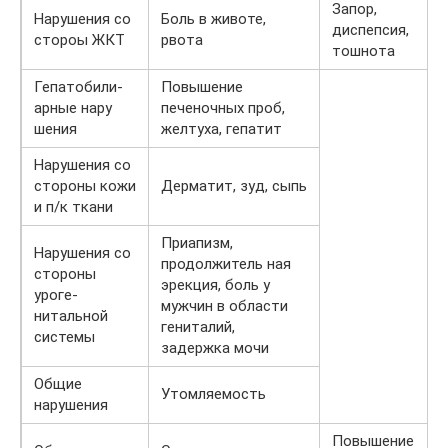
Запор,
Нарушения со
Боль в животе,
диспепсия,
стороы ЖКТ
рвота
тошнота
Гепатобили-
Повышение
арные нару
печеночных проб,
шения
желтуха, гепатит
Нарушения со
стороны кожи
Дерматит, зуд, сыпь
и п/к ткани
Приапизм,
Нарушения со
продолжитель ная
стороны
эрекция, боль у
уроге-
мужчин в области
нитальной
гениталий,
системы
задержка мочи
Общие
Утомляемость
нарушения
Повышение