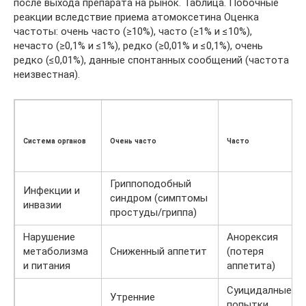
после выхода препарата на рынок. Таблица. Побочные
реакции вследствие приема атомоксетина Оценка
частоты: очень часто (≥10%), часто (≥1% и ≤10%),
нечасто (≥0,1% и ≤1%), редко (≥0,01% и ≤0,1%), очень
редко (≤0,01%), данные спонтанных сообщений (частота
неизвестная).
Система органов
Очень часто
Часто
Гриппоподобный
Инфекции и
синдром (симптомы
инвазии
простуды/гриппа)
Нарушение
Анорексия
метаболизма
Сниженный аппетит
(потеря
и питания
аппетита)
Суицидалные
Утренние
попытки,