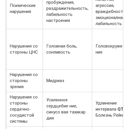
пробуждения,
Психические
агрессия,
раздражительность,
нарушения
враждебность,
лабильность
эмоционалная
настроения
лабильность
Нарушения со
Головная боль,
Головокруже-
стороны ЦНС
сонливость
ние
Нарушения со
стороны
Мидриаз
зрения
Нарушения со
Усиленное
стороны
Удлинение
сердцебие ние,
сердечно-
интервала
QT
.
синусо вая тахикар
сосудистой
Болезнь Рейно
дия
системы