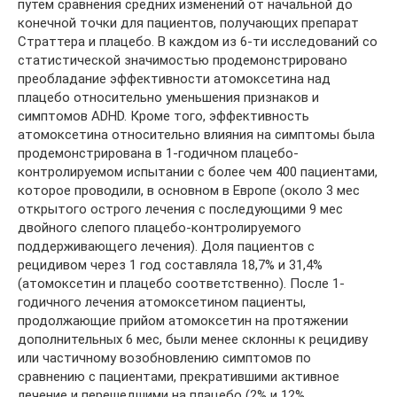
путем сравнения средних изменений от начальной до
конечной точки для пациентов, получающих препарат
Страттера и плацебо. В каждом из 6-ти исследований со
статистической значимостью продемонстрировано
преобладание эффективности атомоксетина над
плацебо относительно уменьшения признаков и
симптомов ADHD. Кроме того, эффективность
атомоксетина относительно влияния на симптомы была
продемонстрирована в 1-годичном плацебо-
контролируемом испытании с более чем 400 пациентами,
которое проводили, в основном в Европе (около 3 мес
открытого острого лечения с последующими 9 мес
двойного слепого плацебо-контролируемого
поддерживающего лечения). Доля пациентов с
рецидивом через 1 год составляла 18,7% и 31,4%
(атомоксетин и плацебо соответственно). После 1-
годичного лечения атомоксетином пациенты,
продолжающие прийом атомоксетин на протяжении
дополнительных 6 мес, были менее склонны к рецидиву
или частичному возобновлению симптомов по
сравнению с пациентами, прекратившими активное
лечение и перешедшими на плацебо (2% и 12%