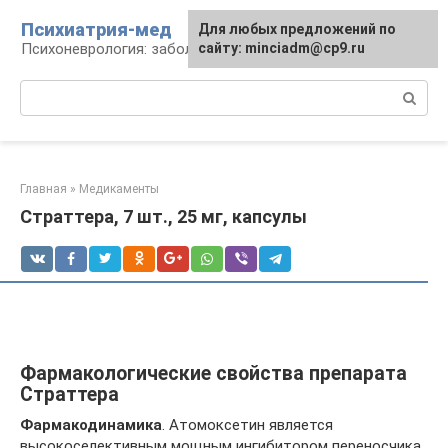
Перейти
Психиатрия-мед
Для любых предложений по
к
Психоневрология: заболевания и терапия
сайту: minciadm@cp9.ru
контенту
Поиск:
Главная
»
Медикаменты
Страттера, 7 шт., 25 мг, капсулы
Фармакологические свойства препарата
Страттера
Фармакодинамика
. Атомоксетин является
высокоселективным мощным ингибитором переносчика