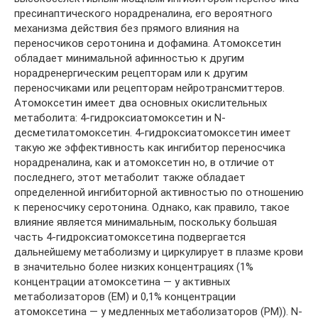
пресинаптического норадреналина, его вероятного
механизма действия без прямого влияния на
переносчиков серотонина и дофамина. Атомоксетин
обладает минимальной афинностью к другим
норадренергическим рецепторам или к другим
переносчиками или рецепторам нейротрансмиттеров.
Атомоксетин имеет два основных окислительных
метаболита: 4-гидроксиатомоксетин и N-
десметилатомоксетин. 4-гидроксиатомоксетин имеет
такую же эффективность как ингибитор переносчика
норадреналина, как и атомоксетин но, в отличие от
последнего, этот метаболит также обладает
определенной ингибиторной активностью по отношению
к переносчику серотонина. Однако, как правило, такое
влияние является минимальным, поскольку большая
часть 4-гидроксиатомоксетина подвергается
дальнейшему метаболизму и циркулирует в плазме крови
в значительно более низких концентрациях (1%
концентрации атомоксетина — у активных
метаболизаторов (ЕМ) и 0,1% концентрации
атомоксетина — у медленных метаболизаторов (РМ)). N-