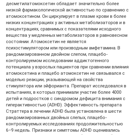
десметилатомоксетин обладает значительно более
низкой фармакологической активностью по сравнению с
атомоксетином. Он циркулирует в плазме крови в более
низких концентрациях у активных метаболизаторов и в
концентрациях, сравнимых с показателями исходного
вещества у медленных метаболизаторов в равновесном
состоянии. Атомоксетин не является
психостимулятором или производным амфетамина. В
рандомизированном двойном слепом, плацебо-
контролируемом исследовании аддиктогенного
потенциала у взрослых пациентов при сравнении влияния
атомоксетина и плацебо атомоксетин не связывался с
моделью реакции, указывающей на свойства
стимулятора или эйфорианта. Препарат исследовался в
испытаниях, в которых принимали участие более 4000
детей и подростков с синдромом дефицита внимания с
гиперактивностью (ADHD). Эффективность препарата
Страттера в лечении ADHD была установлена в шести
рандомизированных двойных слепых, плацебо-
контролируемых исследованиях продолжительностью
6–9 недель. Признаки и симптомы ADHD оценивались