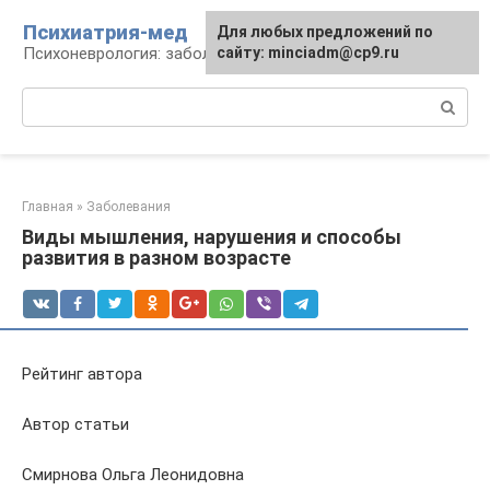
Перейти
Психиатрия-мед
Для любых предложений по
к
Психоневрология: заболевания и терапия
сайту: minciadm@cp9.ru
контенту
Поиск:
Главная
»
Заболевания
Виды мышления, нарушения и способы
развития в разном возрасте
Рейтинг автора
Автор статьи
Смирнова Ольга Леонидовна