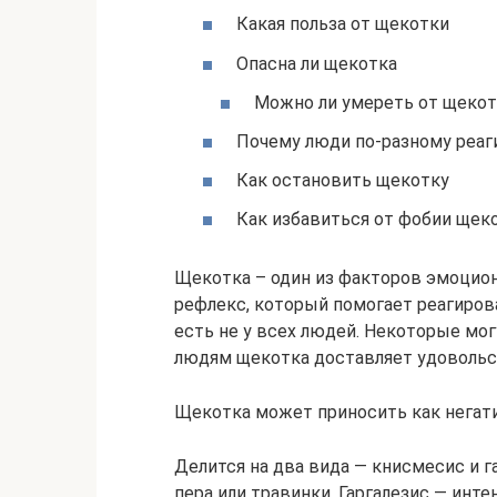
Какая польза от щекотки
Опасна ли щекотка
Можно ли умереть от щеко
Почему люди по-разному реаг
Как остановить щекотку
Как избавиться от фобии щек
Щекотка – один из факторов эмоцио
рефлекс, который помогает реагиров
есть не у всех людей. Некоторые мо
людям щекотка доставляет удовольс
Щекотка может приносить как негат
Делится на два вида — книсмесис и 
пера или травинки. Гаргалезис — инт