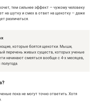
екочет, тем сильнее эффект — чужому человеку
вет на шутку и смех в ответ на щекотку — даже
ет различаться.
ых
ющие, которые боятся щекотки. Мыши,
ный перечень живых существ, которых ученые
ети начинают смеяться вообще с 4-х месяцев,
 полугода.
а?
ченые пока не могут точно ответить. Хотя
.