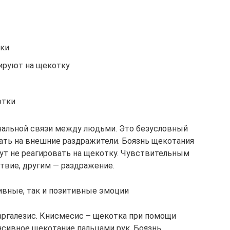
тки
ируют на щекотку
отки
нальной связи между людьми. Это безусловный
ать на внешние раздражители. Боязнь щекотания
гут не реагировать на щекотку. Чувствительным
твие, другим — раздражение.
ивные, так и позитивные эмоции
гаргалезис. Книсмесис – щекотка при помощи
енсивное щекотание пальцами рук. Боязнь