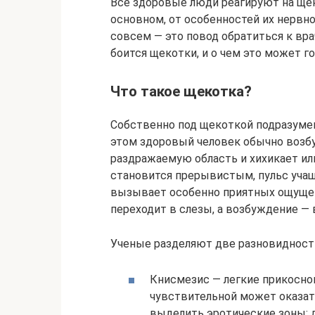
Все здоровые люди реагируют на щек
основном, от особенностей их нервно
совсем — это повод обратиться к вра
боится щекотки, и о чем это может г
Что такое щекотка?
Собственно под щекоткой подразуме
этом здоровый человек обычно возб
раздражаемую область и хихикает или
становится прерывистым, пульс учащ
вызывает особенно приятных ощущен
переходит в слезы, а возбуждение — 
Ученые разделяют две разновидност
Книсмезис — легкие прикосно
чувствительной может оказать
выделить эротические зоны: 