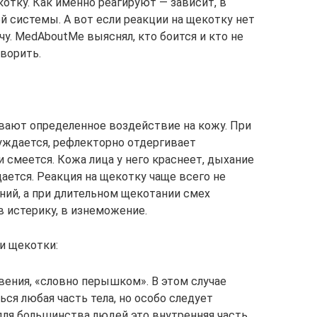
отку. Как именно реагируют — зависит, в
й системы. А вот если реакции на щекотку нет
чу. MedAboutMe выяснял, кто боится и кто не
оворить.
вают определенное воздействие на кожу. При
уждается, рефлекторно отдергивает
 смеется. Кожа лица у него краснеет, дыхание
ается. Реакция на щекотку чаще всего не
ий, а при длительном щекотании смех
в истерику, в изнеможение.
и щекотки:
вения, «словно перышком». В этом случае
ся любая часть тела, но особо следует
для большинства людей это внутренняя часть