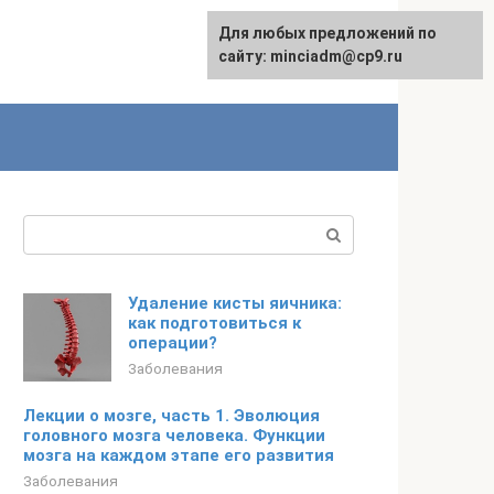
Для любых предложений по
сайту: minciadm@cp9.ru
Поиск:
Удаление кисты яичника:
как подготовиться к
операции?
Заболевания
Лекции о мозге, часть 1. Эволюция
головного мозга человека. Функции
мозга на каждом этапе его развития
Заболевания