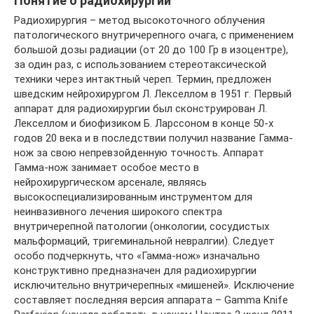
Понятие о радиохирургии
Радиохирургия – метод высокоточного облучения
патологического внутричерепного очага, с применением
большой дозы радиации (от 20 до 100 Гр в изоцентре),
за один раз, с использованием стереотаксической
техники через интактный череп. Термин, предложен
шведским нейрохирургом Л. Лекселлом в 1951 г. Первый
аппарат для радиохирургии был сконструирован Л.
Лекселлом и биофизиком Б. Ларссоном в конце 50-х
годов 20 века и в последствии получил название Гамма-
нож за свою непревзойденную точность. Аппарат
Гамма-нож занимает особое место в
нейрохирургическом арсенале, являясь
высокоспециализированным инструментом для
неинвазивного лечения широкого спектра
внутричерепной патологии (онкологии, сосудистых
мальформаций, тригеминальной невралгии). Следует
особо подчеркнуть, что «Гамма-нож» изначально
конструктивно предназначен для радиохирургии
исключительно внутричерепных «мишеней». Исключение
составляет последняя версия аппарата – Gamma Knife