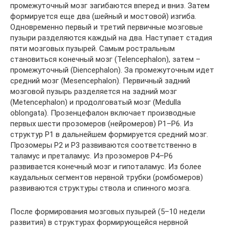
промежуточный мозг загибаются вперед и вниз. Затем
формируется еще два (шейный и мостовой) изгиба.
Одновременно первый и третий первичные мозговые
пузыри разделяются каждый на два. Наступает стадия
пяти мозговых пузырей. Самым ростральным
становиться конечный мозг (Telencephalon), затем –
промежуточный (Diencephalon). За промежуточным идет
средний мозг (Mesencephalon). Первичный задний
мозговой пузырь разделяется на задний мозг
(Metencephalon) и продолговатый мозг (Medulla
oblongata). Прозенцефалон включает производные
первых шести прозомеров (нейромеров) P1–P6. Из
структур Р1 в дальнейшем формируется средний мозг.
Прозомеры Р2 и Р3 развиваются соответственно в
таламус и преталамус. Из прозомеров Р4–Р6
развивается конечный мозг и гипоталамус. Из более
каудальных сегментов нервной трубки (ромбомеров)
развиваются структуры ствола и спинного мозга.
После формирования мозговых пузырей (5–10 недели
развития) в структурах формирующейся нервной