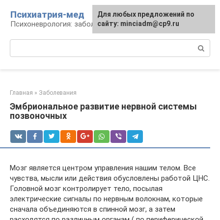
Перейти
Психиатрия-мед
Для любых предложений по
к
Психоневрология: заболевания и терапия
сайту: minciadm@cp9.ru
контенту
Поиск:
Главная
»
Заболевания
Эмбриональное развитие нервной системы
позвоночных
Мозг является центром управления нашим телом. Все
чувства, мысли или действия обусловлены работой ЦНС.
Головной мозг контролирует тело, посылая
электрические сигналы по нервным волокнам, которые
сначала объединяются в спинной мозг, а затем
расходятся по различным органам ( по периферической