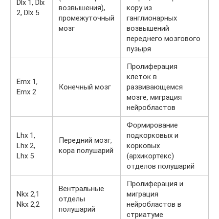
Dlx 1, Dlx
возвышения),
кору из
2, Dlx 5
промежуточный
ганглионарных
мозг
возвышений
переднего мозгового
пузыря
Пролиферация
клеток в
Emx 1,
Конечный мозг
развивающемся
Emx 2
мозге, миграция
нейробластов
Формирование
Lhx 1,
подкорковых и
Передний мозг,
Lhx 2,
корковых
кора полушарий
Lhx 5
(архикортекс)
отделов полушарий
Пролиферация и
Вентральные
Nkx 2,1
миграция
отделы
Nkx 2,2
нейробластов в
полушарий
стриатуме