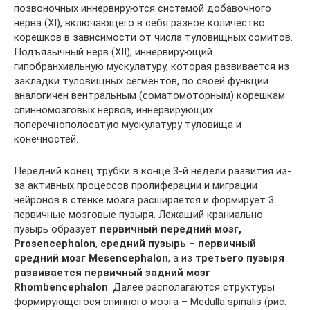
позвоночных иннервируются системой добавочного
нерва (XI), включающего в себя разное количество
корешков в зависимости от числа туловищных сомитов.
Подъязычный нерв (XII), иннервирующий
гипобранхиальную мускулатуру, которая развивается из
закладки туловищных сегментов, по своей функции
аналогичен вентральным (соматомоторным) корешкам
спинномозговых нервов, иннервирующих
поперечнополосатую мускулатуру туловища и
конечностей.
Передний конец трубки в конце 3-й недели развития из-
за активных процессов пролиферации и миграции
нейронов в стенке мозга расширяется и формирует 3
первичные мозговые пузыря. Лежащий краниально
пузырь образует
первичный передний мозг,
Prosencephalon
,
средний пузырь
–
первичный
средний мозг Mesencephalon
, а из
третьего пузыря
развивается первичный задний мозг
Rhombencephalon
. Далее располагаются структуры
формирующегося спинного мозга – Medulla spinalis (рис.