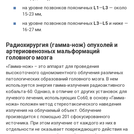
на уровне позвонков поясничных
L1
—
L3
— около
15-23 мм,
на уровне позвонков поясничных
L3
—
L5
и ниже —
16-27 мм.
Радиохирургия (гамма-нож) опухолей и
артериовенозных мальформаций
головного мозга
«Гамма-нож» – это аппарат для проведения
высокоточного одномоментного облучения различных
патологических образований головного мозга. В нем
используется энергия гамма-излучения радиоактивного
кобальта-60. Однако, в отличие от других установок для
лучевого лечения, использующих Со60, в основу «Гамма-
ножа» положен метод стереотаксического наведения
излучения на облучаемый объект. Облучение
производится с помощью 201 сфокусированного
источника. При этом излучение от каждого из них в
отдельности не оказывает повреждающего действия на