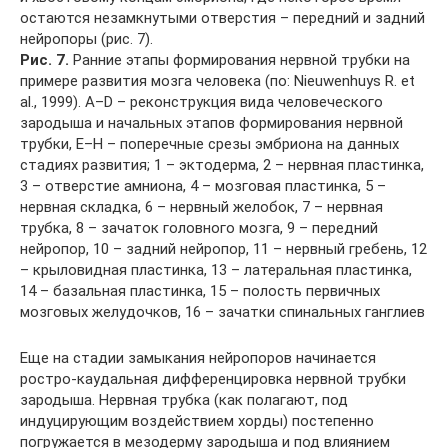
остаются незамкнутыми отверстия – передний и задний
нейропоры (рис. 7).
Рис. 7.
Ранние этапы формирования нервной трубки на
примере развития мозга человека (по: Nieuwenhuys R. et
al., 1999). A–D – реконструкция вида человеческого
зародыша и начальных этапов формирования нервной
трубки, E–H – поперечные срезы эмбриона на данных
стадиях развития; 1 – эктодерма, 2 – нервная пластинка,
3 – отверстие амниона, 4 – мозговая пластинка, 5 –
нервная складка, 6 – нервный желобок, 7 – нервная
трубка, 8 – зачаток головного мозга, 9 – передний
нейропор, 10 – задний нейропор, 11 – нервный гребень, 12
– крыловидная пластинка, 13 – латеральная пластинка,
14 – базальная пластинка, 15 – полость первичных
мозговых желудочков, 16 – зачатки спинальных ганглиев
Еще на стадии замыкания нейропоров начинается
ростро-каудальная дифференцировка нервной трубки
зародыша. Нервная трубка (как полагают, под
индуцирующим воздействием хорды) постепенно
погружается в мезодерму зародыша и под влиянием