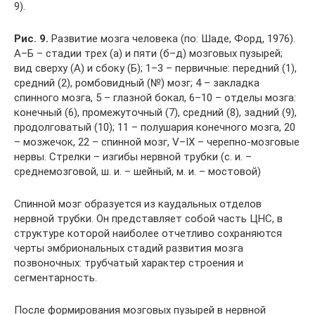
9).
Рис. 9.
Развитие мозга человека (по: Шаде, Форд, 1976).
А–Б – стадии трех (а) и пяти (б–д) мозговых пузырей;
вид сверху (А) и сбоку (Б); 1–3 – первичные: передний (1),
средний (2), ромбовидный (№) мозг; 4 – закладка
спинного мозга, 5 – глазной бокал, 6–10 – отделы мозга:
конечный (6), промежуточный (7), средний (8), задний (9),
продолговатый (10); 11 – полушария конечного мозга, 20
– мозжечок, 22 – спинной мозг, V–IX – черепно-мозговые
нервы. Стрелки – изгибы нервной трубки (с. и. –
среднемозговой, ш. и. – шейный, м. и. – мостовой)
Спинной мозг образуется из каудальных отделов
нервной трубки. Он представляет собой часть ЦНС, в
структуре которой наиболее отчетливо сохраняются
черты эмбриональных стадий развития мозга
позвоночных: трубчатый характер строения и
сегментарность.
После формирования мозговых пузырей в нервной