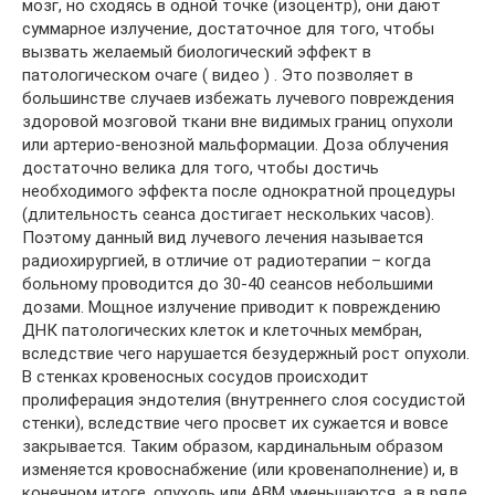
мозг, но сходясь в одной точке (изоцентр), они дают
суммарное излучение, достаточное для того, чтобы
вызвать желаемый биологический эффект в
патологическом очаге ( видео ) . Это позволяет в
большинстве случаев избежать лучевого повреждения
здоровой мозговой ткани вне видимых границ опухоли
или артерио-венозной мальформации. Доза облучения
достаточно велика для того, чтобы достичь
необходимого эффекта после однократной процедуры
(длительность сеанса достигает нескольких часов).
Поэтому данный вид лучевого лечения называется
радиохирургией, в отличие от радиотерапии – когда
больному проводится до 30-40 сеансов небольшими
дозами. Мощное излучение приводит к повреждению
ДНК патологических клеток и клеточных мембран,
вследствие чего нарушается безудержный рост опухоли.
В стенках кровеносных сосудов происходит
пролиферация эндотелия (внутреннего слоя сосудистой
стенки), вследствие чего просвет их сужается и вовсе
закрывается. Таким образом, кардинальным образом
изменяется кровоснабжение (или кровенаполнение) и, в
конечном итоге, опухоль или АВМ уменьшаются, а в ряде