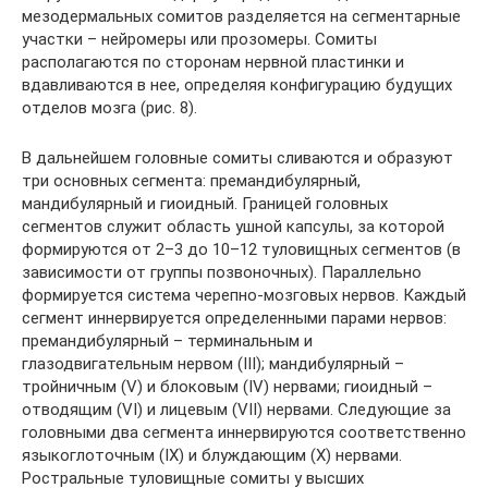
мезодермальных сомитов разделяется на сегментарные
участки – нейромеры или прозомеры. Сомиты
располагаются по сторонам нервной пластинки и
вдавливаются в нее, определяя конфигурацию будущих
отделов мозга (рис. 8).
В дальнейшем головные сомиты сливаются и образуют
три основных сегмента: премандибулярный,
мандибулярный и гиоидный. Границей головных
сегментов служит область ушной капсулы, за которой
формируются от 2–3 до 10–12 туловищных сегментов (в
зависимости от группы позвоночных). Параллельно
формируется система черепно-мозговых нервов. Каждый
сегмент иннервируется определенными парами нервов:
премандибулярный – терминальным и
глазодвигательным нервом (III); мандибулярный –
тройничным (V) и блоковым (IV) нервами; гиоидный –
отводящим (VI) и лицевым (VII) нервами. Следующие за
головными два сегмента иннервируются соответственно
языкоглоточным (IX) и блуждающим (X) нервами.
Ростральные туловищные сомиты у высших