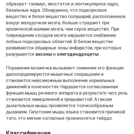
образуют таламус, хвостатое и лентикулярное ядро,
базальные ядра. Обнаружено, что подкорковое
вещество и белое вещество полушарий, расположенное
вокруг желудочков мозга, больше страдают при
хронической ишемии мозга, чем серое вещество. При
повреждении сосудов мозга нарушается снабжение
лобных подкорковых областей. В белом веществе
развиваются обширные зоны инфарктов, при которых
разрушаются
аксоны
и
олигодендроциты
.
Поражения мозжечка вызывают снижение его функции:
дискоординируются мышечные сокращения и
становится невозможным выполнение нормальных
движений в конечностях. Нарушается согласованная
функция мышц речевого аппарата в результате чего речь
становится замедленной и прерывистой. Атаксия
дыхательных мышц проявляется толчкообразным
дыханием. Гипотония мышц языка становится причиной
того, что мягкие согласные произносятся твёрдо.
Классификация