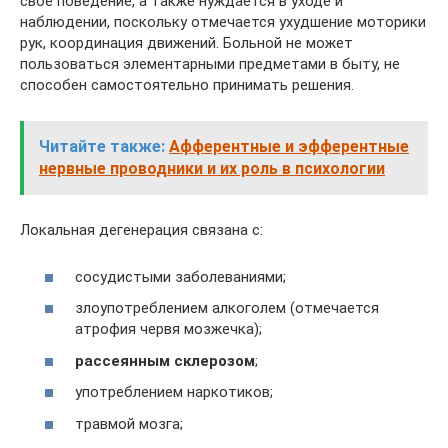
свое поведение, а также нуждается в уходе и
наблюдении, поскольку отмечается ухудшение моторики
рук, координация движений. Больной не может
пользоваться элементарными предметами в быту, не
способен самостоятельно принимать решения.
Читайте также:
Афферентные и эфферентные
нервные проводники и их роль в психологии
Локальная дегенерация связана с:
сосудистыми заболеваниями;
злоупотреблением алкоголем (отмечается
атрофия червя мозжечка);
рассеянным склерозом
;
употреблением наркотиков;
травмой мозга;