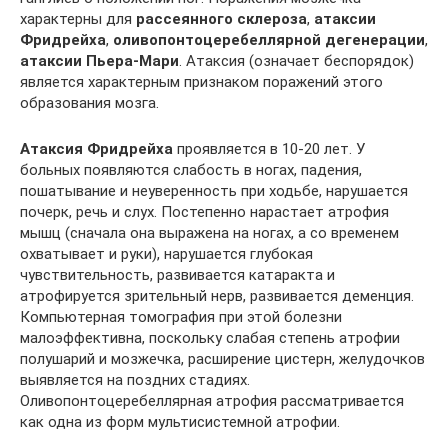
характерны для
рассеянного склероза
,
атаксии
Фридрейха
,
оливопонтоцеребеллярной дегенерации
,
атаксии Пьера-Мари
. Атаксия (означает беспорядок)
является характерным признаком поражений этого
образования мозга.
Атаксия Фридрейха
проявляется в 10-20 лет. У
больных появляются слабость в ногах, падения,
пошатывание и неуверенность при ходьбе, нарушается
почерк, речь и слух. Постепенно нарастает атрофия
мышц (сначала она выражена на ногах, а со временем
охватывает и руки), нарушается глубокая
чувствительность, развивается катаракта и
атрофируется зрительный нерв, развивается деменция.
Компьютерная томография при этой болезни
малоэффективна, поскольку слабая степень атрофии
полушарий и мозжечка, расширение цистерн, желудочков
выявляется на поздних стадиях.
Оливопонтоцеребеллярная атрофия рассматривается
как одна из форм мультисистемной атрофии.