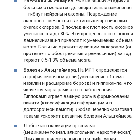
Рассеянный склероз
. Уже на ранних стадиях у
больных отмечается дегенеративные изменения
— гибнут нейроны и аксоны. Повреждение
аксонов отмечается в активных и хронических
очагах склероза. В последних плотность аксонов
уменьшается до 80%. Эти процессы плюс
глиоз
и
демиелинизация приводят к уменьшению объема
мозга. Больные с ремиттирующим склерозом (он
протекает с обострениями и ремиссиями) за год
теряют 0,5-1,3% объема мозга.
Болезнь Альцгеймера
. На МРТ определяется
атрофия височной доли (уменьшение объема
извилин и расширение борозд) и гиппокампа, что
является маркерами этого заболевания.
Гиппокамп играет важную роль в формировании
памяти (классификации информации и в
долгосрочной памяти). Любая черепно-мозговая
травма ускоряет развитие болезни Альцгеймера.
Любые интоксикации организма
(медикаментозная, алкогольная, наркотическая).
При алкоголизме развивается диффузная