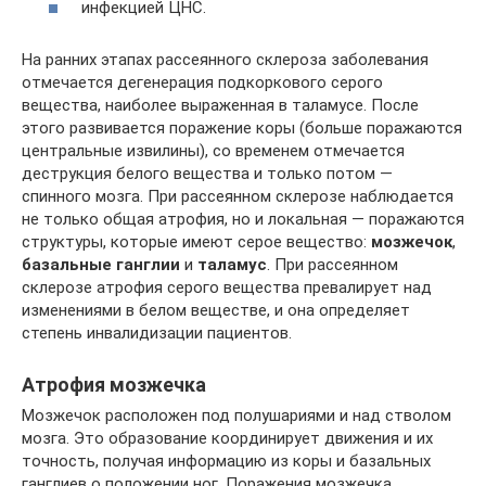
инфекцией ЦНС.
На ранних этапах рассеянного склероза заболевания
отмечается дегенерация подкоркового серого
вещества, наиболее выраженная в таламусе. После
этого развивается поражение коры (больше поражаются
центральные извилины), со временем отмечается
деструкция белого вещества и только потом —
спинного мозга. При рассеянном склерозе наблюдается
не только общая атрофия, но и локальная — поражаются
структуры, которые имеют серое вещество:
мозжечок
,
базальные ганглии
и
таламус
. При рассеянном
склерозе атрофия серого вещества превалирует над
изменениями в белом веществе, и она определяет
степень инвалидизации пациентов.
Атрофия мозжечка
Мозжечок расположен под полушариями и над стволом
мозга. Это образование координирует движения и их
точность, получая информацию из коры и базальных
ганглиев о положении ног. Поражения мозжечка