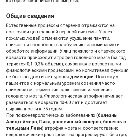
которые заканчиваются смертью.
Общие сведения
Естественные процессы старения отражаются на
состоянии центральной нервной системы. У всех
пожилых людей отмечаются ухудшение памяти,
снижается способность к обучению, запоминанию и
обработке информации. У лиц пожилого и старческого
возраста происходит атрофия головного мозга (за год
теряется 0,1-0,3% объема), связанная с возрастными
физиологическими процессами, но когнитивная функция
не быстро достигает уровня
деменции
. Поэтому у
пациентов с нормальным уровнем сознания часто
применяется термин «инфолютивные изменения»
головного мозга. Физиологическая атрофия начинает
развиваться в возрасте 40-60 лет и достигает
выраженности к 75 годам.
При психоневрологических заболеваниях (
болезнь
Альцгеймера
,
Пика
,
рассеянный склероз
,
болезнь с
тельцами Леви
) атрофия мозга и, соответственно,
неврологические расстройства прогрессируют быстро,