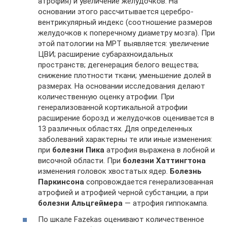
атрофия) и увеличение желудочков. На
основании этого рассчитывается церебро-
вентрикулярный индекс (соотношение размеров
желудочков к поперечному диаметру мозга). При
этой патологии на МРТ выявляется: увеличение
ЦВИ; расширение субарахноидальных
пространств; дегенерация белого вещества;
снижение плотности ткани; уменьшение долей в
размерах. На основании исследования делают
количественную оценку атрофии. При
генерализованной кортикальной атрофии
расширение борозд и желудочков оценивается в
13 различных областях. Для определенных
заболеваний характерны те или иные изменения:
при
болезни Пика
атрофия выражена в лобной и
височной области. При
болезни Хаттингтона
изменения головок хвостатых ядер.
Болезнь
Паркинсона
сопровождается генерализованная
атрофией и атрофией черной субстанции, а при
болезни Альцгеймера
— атрофия гиппокампа.
По шкале Fazekas оценивают количественное