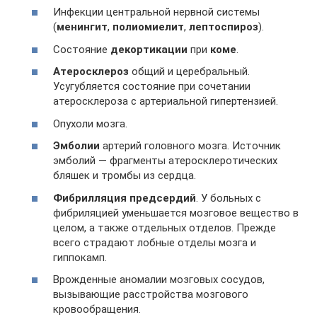
Инфекции центральной нервной системы
(
менингит
,
полиомиелит
,
лептоспироз
).
Состояние
декортикации
при
коме
.
Атеросклероз
общий и церебральный.
Усугубляется состояние при сочетании
атеросклероза с артериальной гипертензией.
Опухоли мозга.
Эмболии
артерий головного мозга. Источник
эмболий — фрагменты атеросклеротических
бляшек и тромбы из сердца.
Фибрилляция предсердий
. У больных с
фибриляцией уменьшается мозговое вещество в
целом, а также отдельных отделов. Прежде
всего страдают лобные отделы мозга и
гиппокамп.
Врожденные аномалии мозговых сосудов,
вызывающие расстройства мозгового
кровообращения.