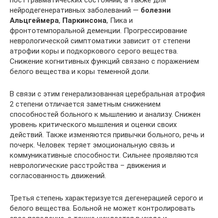
посттравматических состояний, а также для
нейродегенеративных заболеваний —
болезни
Альцгеймера
,
Паркинсона
, Пика и
фронтотемпоральной деменции. Прогрессирование
неврологической симптоматики зависит от степени
атрофии коры и подкоркового серого вещества.
Снижение когнитивных функций связано с поражением
белого вещества и коры теменной доли.
В связи с этим генерализованная церебральная атрофия
2 степени отличается заметным снижением
способностей больного к мышлению и анализу. Снижен
уровень критического мышления и оценки своих
действий. Также изменяются привычки больного, речь и
почерк. Человек теряет эмоциональную связь и
коммуникативные способности. Сильнее проявляются
неврологические расстройства – движения и
согласованность движений.
Третья степень характеризуется дегенерацией серого и
белого вещества. Больной не может контролировать