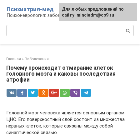
Перейти
Психиатрия-мед
Для любых предложений по
к
Психоневрология: заболевания и терапия
сайту: minciadm@cp9.ru
контенту
Поиск:
Главная
»
Заболевания
Почему происходит отмирание клеток
головного мозга и каковы последствия
атрофии
Головной мозг человека является основным органом
ЦНС. Его поверхностный слой состоит из множества
нервных клеток, которые связаны между собой
синаптической связью.