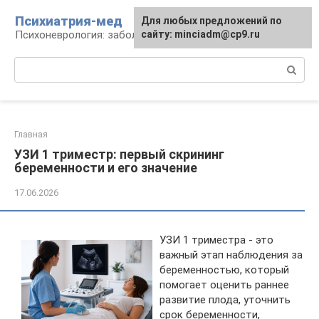
Перейти
Психиатрия-мед
Для любых предложений по
к
Психоневрология: заболевания и терапия
сайту: minciadm@cp9.ru
контенту
Поиск:
Главная
УЗИ 1 триместр: первый скрининг
беременности и его значение
17.06.2026
УЗИ 1 триместра - это
важный этап наблюдения за
беременностью, который
помогает оценить раннее
развитие плода, уточнить
срок беременности,