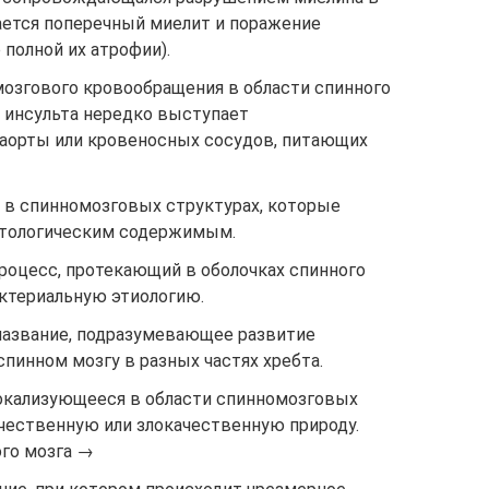
вается поперечный миелит и поражение
 полной их атрофии).
мозгового кровообращения в области спинного
о инсульта нередко выступает
 аорты или кровеносных сосудов, питающих
й в спинномозговых структурах, которые
атологическим содержимым.
роцесс, протекающий в оболочках спинного
актериальную этиологию.
название, подразумевающее развитие
пинном мозгу в разных частях хребта.
локализующееся в области спинномозговых
чественную или злокачественную природу.
ого мозга →