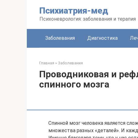
Перейти
Психиатрия-мед
к
контенту
Психоневрология: заболевания и терапия
Заболевания
Диагностика
Леч
Главная
»
Заболевания
Проводниковая и реф
спинного мозга
Спинной мозг человека является сло
множества разных «деталей». И кажд
Именно благодаря тому, что у нас ес