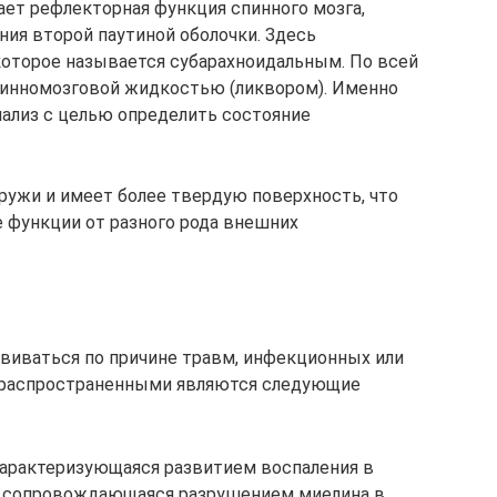
ает рефлекторная функция спинного мозга,
ния второй паутиной оболочки. Здесь
которое называется субарахноидальным. По всей
пинномозговой жидкостью (ликвором). Именно
анализ с целью определить состояние
ружи и имеет более твердую поверхность, что
 функции от разного рода внешних
виваться по причине травм, инфекционных или
 распространенными являются следующие
 характеризующаяся развитием воспаления в
и сопровождающаяся разрушением миелина в