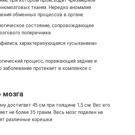
ние, при котором происходит чрезмерное
нномозговых тканях. Нередко аномалия
ения обменных процессов в органе.
логическое состояние, сопровождающее
згового поперечника.
сифилиса, характеризующаяся «усыханием»
огический процесс, поражающий задние и
о заболевание протекает в комплексе с
о мозга
ну достигает 45 см при толщине 1,5 см. Вес его
т не более 35 грамм. Весь мозг поделен на
дят различные корешки: