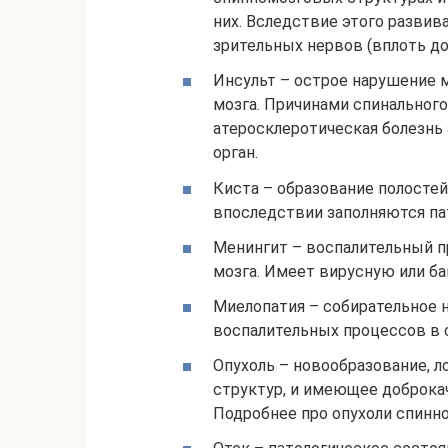
них. Вследствие этого разви
зрительных нервов (вплоть до
Инсульт – острое нарушение 
мозга. Причинами спинальног
атеросклеротическая болезнь
орган.
Киста – образование полосте
впоследствии заполняются п
Менингит – воспалительный п
мозга. Имеет вирусную или б
Миелопатия – собирательное 
воспалительных процессов в с
Опухоль – новообразование, 
структур, и имеющее доброка
Подробнее про опухоли спинн