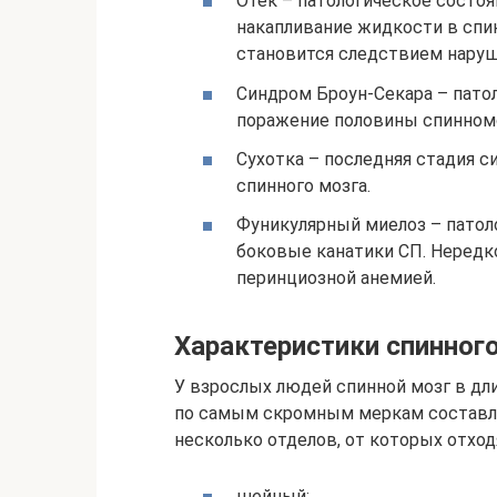
Отек – патологическое состоя
накапливание жидкости в спи
становится следствием наруш
Синдром Броун-Секара – пато
поражение половины спинномо
Сухотка – последняя стадия 
спинного мозга.
Фуникулярный миелоз – патол
боковые канатики СП. Нередк
перинциозной анемией.
Характеристики спинног
У взрослых людей спинной мозг в дли
по самым скромным меркам составляе
несколько отделов, от которых отхо
шейный;