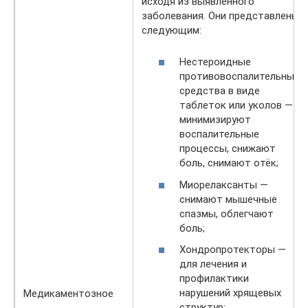
исходя из выявленного
заболевания. Они представлены
следующим:
Нестероидные
противовоспалительные
средства в виде
таблеток или уколов —
минимизируют
воспалительные
процессы, снижают
боль, снимают отёк;
Миорелаксанты —
снимают мышечные
спазмы, облегчают
боль;
Хондропротекторы —
для лечения и
профилактики
нарушений хрящевых
Медикаментозное
структур;