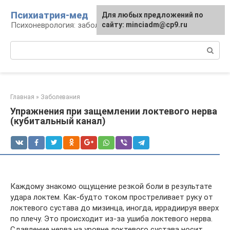
Перейти
Психиатрия-мед
Для любых предложений по
к
Психоневрология: заболевания и терапия
сайту: minciadm@cp9.ru
контенту
Поиск:
Главная
»
Заболевания
Упражнения при защемлении локтевого нерва
(кубитальный канал)
Каждому знакомо ощущение резкой боли в результате
удара локтем. Как-будто током простреливает руку от
локтевого сустава до мизинца, иногда, иррадиируя вверх
по плечу. Это происходит из-за ушиба локтевого нерва.
Сдавление нерва на уровне локтевого сустава носит