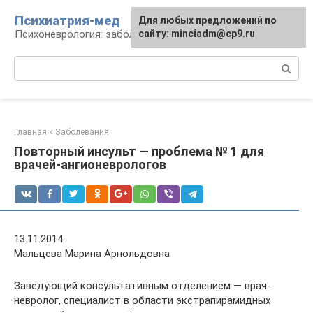
Перейти
Психиатрия-мед
Для любых предложений по
к
Психоневрология: заболевания и терапия
сайту: minciadm@cp9.ru
контенту
Поиск:
Главная
»
Заболевания
Повторный инсульт — проблема № 1 для
врачей-ангионеврологов
13.11.2014
Мальцева Марина Арнольдовна
Заведующий консультативным отделением — врач-
невролог, специалист в области экстрапирамидных