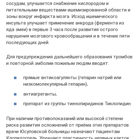
сосудам, улучшается снабжение кислородом и
питательными веществами ишемизированной области и
зоны вокруг инфаркта мозга. Исход ишемического
инсульта улучшает применение анкрода (фермента из
яда змеи) в первые 3 часа после развития острого
нарушения мозгового кровообращения и в течение пяти
последующих дней.
Для предупреждения дальнейшего образования тромбов
и повторной эмболии пожилым людям вводят:
прямые антикоагулянты (гепарин натрий или
низкомолекулярный гепарин);
антиагреганты;
препарат из группы тиенопиридинов Тиклопидин.
При наличии противопоказаний или высокой степени
риска развития осложнений от приёма этих препаратов
врачи Юсуповской больницы назначают пациентам
Клопидогрель. Улучшают пластичность нервных клеток