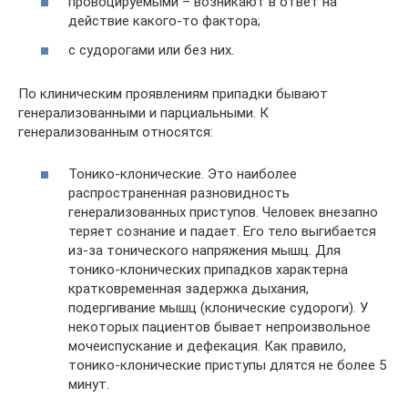
провоцируемыми – возникают в ответ на
действие какого-то фактора;
с судорогами или без них.
По клиническим проявлениям припадки бывают
генерализованными и парциальными. К
генерализованным относятся:
Тонико-клонические. Это наиболее
распространенная разновидность
генерализованных приступов. Человек внезапно
теряет сознание и падает. Его тело выгибается
из-за тонического напряжения мышц. Для
тонико-клонических припадков характерна
кратковременная задержка дыхания,
подергивание мышц (клонические судороги). У
некоторых пациентов бывает непроизвольное
мочеиспускание и дефекация. Как правило,
тонико-клонические приступы длятся не более 5
минут.