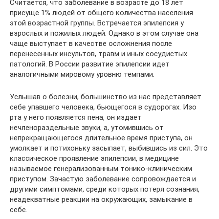
Считается, что заболевание в возрасте до 18 лет
присуще 1% людей от общего количества населения
этой возрастной группы. Встречается эпилепсия у
взрослых и пожилых людей. Однако в этом случае она
чаще выступает в качестве осложнения после
перенесенных инсультов, травм и иных сосудистых
патологий. В России развитие эпилепсии идет
аналогичными мировому уровню темпами.
Услышав о болезни, большинство из нас представляет
себе упавшего человека, бьющегося в судорогах. Изо
рта у него появляется пена, он издает
нечленораздельные звуки, а, утомившись от
непрекращающегося длительное время приступа, он
умолкает и потихоньку засыпает, выбившись из сил. Это
классическое проявление эпилепсии, в медицине
называемое генерализованным тонико-клиническим
приступом. Зачастую заболевание сопровождается и
другими симптомами, среди которых потеря сознания,
неадекватные реакции на окружающих, замыкание в
себе.