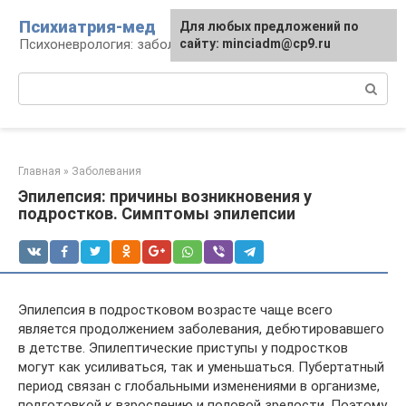
Перейти
Психиатрия-мед
Для любых предложений по
к
Психоневрология: заболевания и терапия
сайту: minciadm@cp9.ru
контенту
Поиск:
Главная
»
Заболевания
Эпилепсия: причины возникновения у
подростков. Симптомы эпилепсии
Эпилепсия в подростковом возрасте чаще всего
является продолжением заболевания, дебютировавшего
в детстве. Эпилептические приступы у подростков
могут как усиливаться, так и уменьшаться. Пубертатный
период связан с глобальными изменениями в организме,
подготовкой к взрослению и половой зрелости. Поэтому