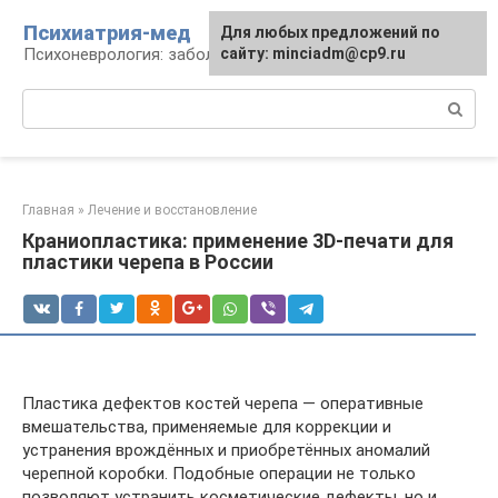
Перейти
Психиатрия-мед
Для любых предложений по
к
Психоневрология: заболевания и терапия
сайту: minciadm@cp9.ru
контенту
Поиск:
Главная
»
Лечение и восстановление
Краниопластика: применение 3D-печати для
пластики черепа в России
Пластика дефектов костей черепа — оперативные
вмешательства, применяемые для коррекции и
устранения врождённых и приобретённых аномалий
черепной коробки. Подобные операции не только
позволяют устранить косметические дефекты, но и