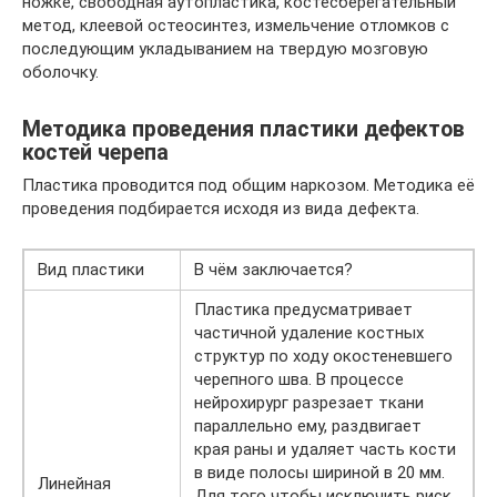
ножке, свободная аутопластика, костесберегательный
метод, клеевой остеосинтез, измельчение отломков с
последующим укладыванием на твердую мозговую
оболочку.
Методика проведения пластики дефектов
костей черепа
Пластика проводится под общим наркозом. Методика её
проведения подбирается исходя из вида дефекта.
Вид пластики
В чём заключается?
Пластика предусматривает
частичной удаление костных
структур по ходу окостеневшего
черепного шва. В процессе
нейрохирург разрезает ткани
параллельно ему, раздвигает
края раны и удаляет часть кости
в виде полосы шириной в 20 мм.
Линейная
Для того чтобы исключить риск