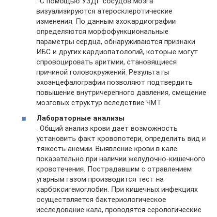
. С помощью УЗДГ сосудов мозга
визуализируются атеросклеротические
изменения. По данным эхокардиографии
определяются морфофункциональные
параметры сердца, обнаруживаются признаки
ИБС и других кардиопатологий, которые могут
спровоцировать аритмии, становящиеся
причиной головокружений. Результаты
эхоэнцефалографии позволяют подтвердить
повышение внутричерепного давления, смещение
мозговых структур вследствие ЧМТ.
Лабораторные анализы
. Общий анализ крови дает возможность
установить факт кровопотери, определить вид и
тяжесть анемии. Выявление крови в кале
показательно при наличии желудочно-кишечного
кровотечения. Пострадавшим с отравлением
угарным газом производится тест на
карбоксигемоглобин. При кишечных инфекциях
осуществляется бактериологическое
исследование кала, проводятся серологические