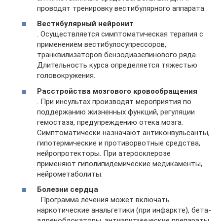
проводят тренировку вестибулярного аппарата.
Вестибулярный нейронит
. Осуществляется симптоматическая терапия с
применением вестибулосупрессоров,
транквилизаторов бензодиазепинового ряда.
Длительность курса определяется тяжестью
головокружения.
Расстройства мозгового кровообращения
. При инсультах производят мероприятия по
поддержанию жизненных функций, регуляции
гемостаза, предупреждению отека мозга.
Симптоматически назначают антиконвульсанты,
гипотермические и противорвотные средства,
нейропротекторы. При атеросклерозе
применяют гиполипидемические медикаменты,
нейрометаболиты.
Болезни сердца
. Программа лечения может включать
наркотические анальгетики (при инфаркте), бета-
адреноблокаторы, антиаритмические препараты,