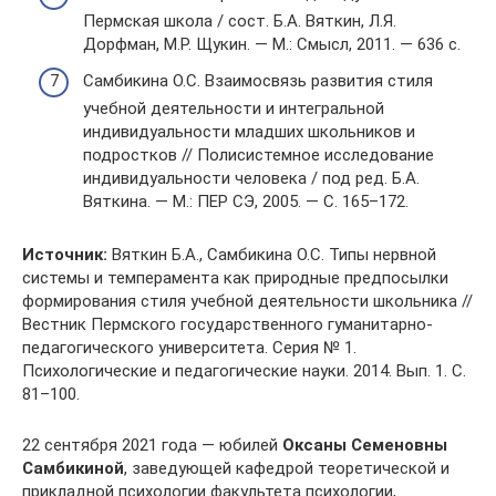
Пермская школа / сост. Б.А. Вяткин, Л.Я.
Дорфман, М.Р. Щукин. — М.: Смысл, 2011. — 636 с.
Самбикина О.С. Взаимосвязь развития стиля
учебной деятельности и интегральной
индивидуальности младших школьников и
подростков // Полисистемное исследование
индивидуальности человека / под ред. Б.А.
Вяткина. — М.: ПЕР СЭ, 2005. — С. 165–172.
Источник:
Вяткин Б.А., Самбикина О.С. Типы нервной
системы и темперамента как природные предпосылки
формирования стиля учебной деятельности школьника //
Вестник Пермского государственного гуманитарно-
педагогического университета. Серия № 1.
Психологические и педагогические науки. 2014. Вып. 1. С.
81–100.
22 сентября 2021 года — юбилей
Оксаны Семеновны
Самбикиной
, заведующей кафедрой теоретической и
прикладной психологии факультета психологии,