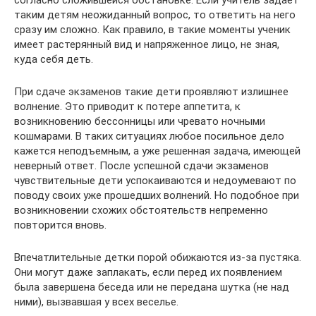
согласно сложившейся обстановке. Если учитель задает
таким детям неожиданный вопрос, то ответить на него
сразу им сложно. Как правило, в такие моменты ученик
имеет растерянный вид и напряженное лицо, не зная,
куда себя деть.
При сдаче экзаменов такие дети проявляют излишнее
волнение. Это приводит к потере аппетита, к
возникновению бессонницы или чревато ночными
кошмарами. В таких ситуациях любое посильное дело
кажется неподъемным, а уже решенная задача, имеющей
неверный ответ. После успешной сдачи экзаменов
чувствительные дети успокаиваются и недоумевают по
поводу своих уже прошедших волнений. Но подобное при
возникновении схожих обстоятельств непременно
повторится вновь.
Впечатлительные детки порой обижаются из-за пустяка.
Они могут даже заплакать, если перед их появлением
была завершена беседа или не передана шутка (не над
ними), вызвавшая у всех веселье.