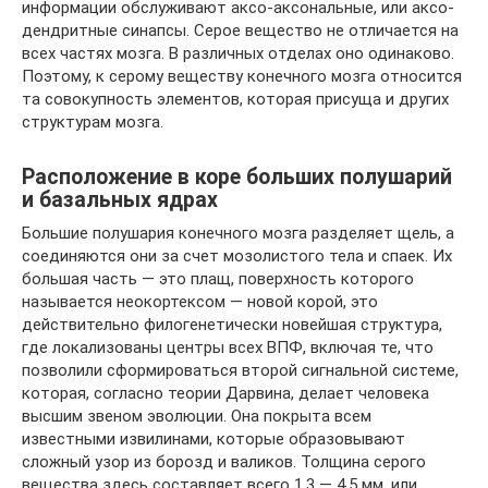
информации обслуживают аксо-аксональные, или аксо-
дендритные синапсы. Серое вещество не отличается на
всех частях мозга. В различных отделах оно одинаково.
Поэтому, к серому веществу конечного мозга относится
та совокупность элементов, которая присуща и других
структурам мозга.
Расположение в коре больших полушарий
и базальных ядрах
Большие полушария конечного мозга разделяет щель, а
соединяются они за счет мозолистого тела и спаек. Их
большая часть — это плащ, поверхность которого
называется неокортексом — новой корой, это
действительно филогенетически новейшая структура,
где локализованы центры всех ВПФ, включая те, что
позволили сформироваться второй сигнальной системе,
которая, согласно теории Дарвина, делает человека
высшим звеном эволюции. Она покрыта всем
известными извилинами, которые образовывают
сложный узор из борозд и валиков. Толщина серого
вещества здесь составляет всего 1,3 — 4,5 мм, или