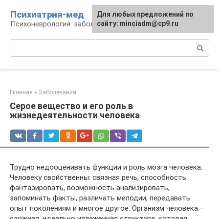
Перейти
Психиатрия-мед
Для любых предложений по
к
Психоневрология: заболевания и терапия
сайту: minciadm@cp9.ru
контенту
Поиск:
Главная
»
Заболевания
Серое вещество и его роль в
жизнедеятельности человека
Трудно недооценивать функции и роль мозга человека.
Человеку свойственны: связная речь, способность
фантазировать, возможность анализировать,
запоминать факты, различать мелодии, передавать
опыт поколениям и многое другое. Организм человека –
сложная, идеально налаженная структура, которая