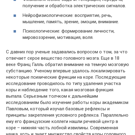
получение и обработка электрических сигналов.
Нейрофизиологические: восприятие, речь,
мышление, память, зрение, эмоции, внимание.
Психологические: формирование личности,
мировоззрение, мотивация, воля.
С давних пор ученые задавались вопросом о том, за что
отвечает серое вещество головного мозга. Еще в 18
веке Франц Галль обратил внимание на темную мозговую
субстанцию. Ученому впервые удалось локализировать
некоторые психические функции на коре. Последующие
исследование проводилось по типу удаления участка
коры и наблюдение того, какая мозговая функция
выпала. Серьезным толчком к дальнейшим
исследованиям было изучение работы коры академиком
Павловым, который изучал базовые рефлексы и
принципы закрепления условного рефлекса. Параллельно
ему его французские коллеги нашли речевой центр в
коре – нижняя часть лобной извилины. Современная
наука, хоть и знает множество свойств коры головного