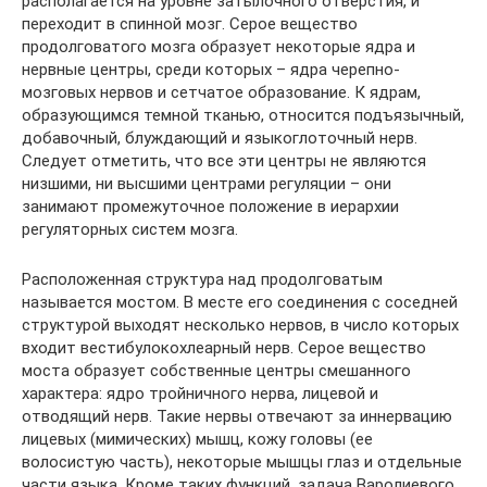
располагается на уровне затылочного отверстия, и
переходит в спинной мозг. Серое вещество
продолговатого мозга образует некоторые ядра и
нервные центры, среди которых – ядра черепно-
мозговых нервов и сетчатое образование. К ядрам,
образующимся темной тканью, относится подъязычный,
добавочный, блуждающий и языкоглоточный нерв.
Следует отметить, что все эти центры не являются
низшими, ни высшими центрами регуляции – они
занимают промежуточное положение в иерархии
регуляторных систем мозга.
Расположенная структура над продолговатым
называется мостом. В месте его соединения с соседней
структурой выходят несколько нервов, в число которых
входит вестибулокохлеарный нерв. Серое вещество
моста образует собственные центры смешанного
характера: ядро тройничного нерва, лицевой и
отводящий нерв. Такие нервы отвечают за иннервацию
лицевых (мимических) мышц, кожу головы (ее
волосистую часть), некоторые мышцы глаз и отдельные
части языка. Кроме таких функций, задача Варолиевого