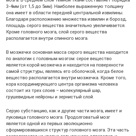
мозга. В среднем слой темной ткани составляет порядка
3-4мм (от 1,5 до 5мм). Наиболее выраженную толщину
она имеет в области передней центральной извилины.
Благодаря расположению множества извилин и борозд,
площадь серого вещества значительно увеличивается.
Кроме головного мозга, слой серого вещества
располагается внутри спинного мозга.
В мозжечке основная масса серого вещества находится
по аналогии с головным мозгом: серое вещество
является корой мозжечка и находится на поверхности
самой структуры, являясь его оболочкой, когда белое
вещество располагается внутри мозжечка. Кроме того,
кора координирующего центра организма человека
состоит из трех слоев – молекулярный шар,
грушевидные нейроны и зернистый слой.
Серую субстанцию, как и другие части мозга, имеет и
луковица головного мозга. Продолговатый мозг
является одной из первых эволюционно
сформировавшихся структур головного мозга. Эта часть