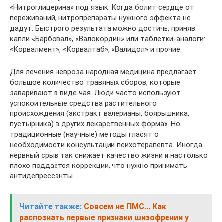
«Нитроглицерина» под язык. Когда болит сердце от
переживаний, нитропрепараты нужного эффекта не
дадут. Быстрого результата можно достичь, приняв
капли «Барбовал», «Валокордин» или таблетки-аналоги:
«Корвалмент», «Корвалтаб», «Валидол» и прочие.
Для лечения невроза народная медицина предлагает
большое количество травяных сборов, которые
заваривают в виде чая. Люди часто используют
успокоительные средства растительного
происхождения (экстракт валерианы, боярышника,
пустырника) в других лекарственных формах. Но
традиционные (научные) методы гласят о
необходимости консультации психотерапевта. Иногда
нервный срыв так снижает качество жизни и настолько
плохо поддается коррекции, что нужно принимать
антидепрессанты.
Читайте также:
Совсем не ПМС... Как
распознать первые признаки шизофрении у