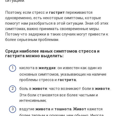
ситуацией.
Поэтому, если стресс и
гастрит
переживаются
одновременно, есть некоторые симптомы, которые
помогут нам разобраться в этой ситуации. Зная об этих
симптомах, важно принимать своевременные меры.
Потому что задержки в таких случаях могут привести к
более серьезным проблемам.
Среди наиболее явных симптомов стресса и
гастрита можно выделить:
кислота в
желудке
: он известен как один из
основных симптомов, указывающих на наличие
проблемы стресса и
гастрита
;
боль в
животе
: часто возникают боли в
животе
.
Эти боли становятся все более частыми и
интенсивными;
вздутие
живота
и
тошнота
.
Живот
кажется
более теплым и опухшим, чем обычно. Иногда