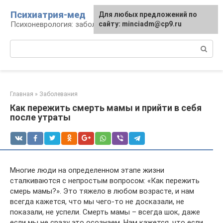
Перейти
Психиатрия-мед
Для любых предложений по
к
Психоневрология: заболевания и терапия
сайту: minciadm@cp9.ru
контенту
Поиск:
Главная
»
Заболевания
Как пережить смерть мамы и прийти в себя
после утраты
Многие люди на определенном этапе жизни
сталкиваются с непростым вопросом: «Как пережить
смерь мамы?». Это тяжело в любом возрасте, и нам
всегда кажется, что мы чего-то не досказали, не
показали, не успели. Смерть мамы – всегда шок, даже
если мы не сразу это осознаем. Нам кажется, что если